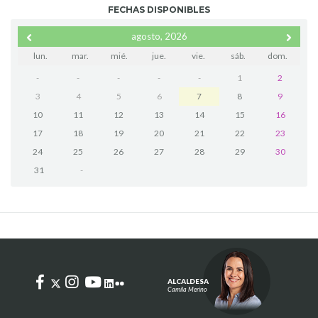
FECHAS DISPONIBLES
agosto, 2026
lun.
mar.
mié.
jue.
vie.
sáb.
dom.
-
-
-
-
-
1
2
3
4
5
6
7
8
9
10
11
12
13
14
15
16
17
18
19
20
21
22
23
24
25
26
27
28
29
30
31
-
ALCALDESA
Camila Merino