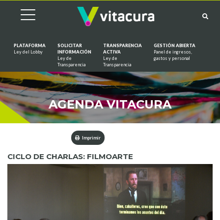
PLATAFORMA
SOLICITAR
TRANSPARENCIA
GESTIÓN ABIERTA
Ley del Lobby
INFORMACIÓN
ACTIVA
Panel de ingresos,
Ley de
Ley de
gastos y personal
Saltar al contenido
Transparencia
Transparencia
AGENDA VITACURA
Imprimir
CICLO DE CHARLAS: FILMOARTE