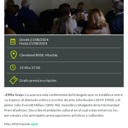
Desde 21/08/2024
Hasta 21/08/2024
Cleveland 8038, Vitaclub.
15:00 a 17:00
Gratis previa inscripción.
«Elffie Gray»:
La azarosa vida sentimental del triángulo que se establece entre
su esposo, el afamado crítico y escritor de arte John Ruskin (1819-1900), y el
pintor John Everett Millais (1892-96), miembro refulgente de la Hermandad
Prerrafaelistas. Describe el ambiente cultural en el cual están inmersos los
personajes y las principales preocupaciones artísticas y culturales.
Más información
aquí
.