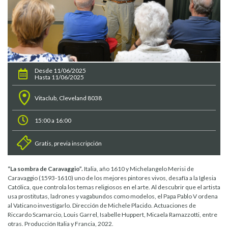
Desde 11/06/2025
Hasta 11/06/2025
Vitaclub, Cleveland 8038
15:00 a 16:00
Gratis, previa inscripción
“La sombra de Caravaggio”.
Italia, año 1610 y Michelangelo Merisi de
Caravaggio (1593-1610) uno de los mejores pintores vivos, desafía a la Iglesia
Católica, que controla los temas religiosos en el arte. Al descubrir que el artista
usa prostitutas, ladrones y vagabundos como modelos, el Papa Pablo V ordena
al Vaticano investigarlo. Dirección de Michele Placido. Actuaciones de
Riccardo Scamarcio, Louis Garrel, Isabelle Huppert, Micaela Ramazzotti, entre
otras. Producción Italia y Francia, 2022.