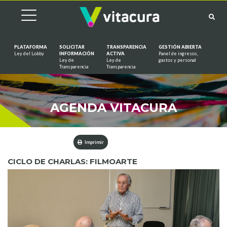
PLATAFORMA
SOLICITAR
TRANSPARENCIA
GESTIÓN ABIERTA
Ley del Lobby
INFORMACIÓN
ACTIVA
Panel de ingresos,
Ley de
Ley de
gastos y personal
Saltar al contenido
Transparencia
Transparencia
AGENDA VITACURA
Imprimir
CICLO DE CHARLAS: FILMOARTE