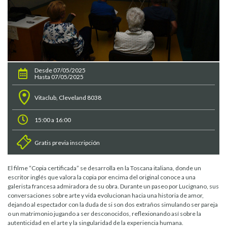
Desde 07/05/2025
Hasta 07/05/2025
Vitaclub, Cleveland 8038
15:00 a 16:00
Gratis previa inscripción
El filme “Copia certificada” se desarrolla en la Toscana italiana, donde un
escritor inglés que valora la copia por encima del original conoce a una
galerista francesa admiradora de su obra. Durante un paseo por Lucignano, sus
conversaciones sobre arte y vida evolucionan hacia una historia de amor,
dejando al espectador con la duda de si son dos extraños simulando ser pareja
o un matrimonio jugando a ser desconocidos, reflexionando así sobre la
autenticidad en el arte y la singularidad de la experiencia humana.