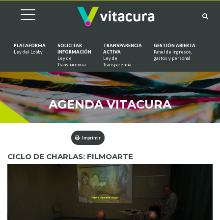
PLATAFORMA
SOLICITAR
TRANSPARENCIA
GESTIÓN ABIERTA
Ley del Lobby
INFORMACIÓN
ACTIVA
Panel de ingresos,
Ley de
Ley de
gastos y personal
Saltar al contenido
Transparencia
Transparencia
AGENDA VITACURA
Imprimir
CICLO DE CHARLAS: FILMOARTE