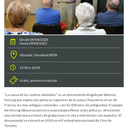
Desde 09/04/2025
Hasta 09/04/2025
Vitaclub, Cleveland 8038
15:00 a 16:00
Gratis, previa inscripción
“La cueva de los sueños olvidados” es un documental dirigido por Werner
Herzog que explora las pinturas rupestres de la cueva Chauvet en el sur de
Francia, las más antiguas conocidas, con 32.000 años de antigüedad. El equipo
de Herzog obtuvo un permiso especial para filmar estas pinturas, ofreciendo
una mirada única a través de grabaciones in situ y entrevistas con expertos. El
documental se estrenó en 2010 en el Festival Internacional de Cine de
Toronto.