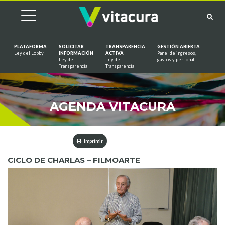
PLATAFORMA
SOLICITAR
TRANSPARENCIA
GESTIÓN ABIERTA
Ley del Lobby
INFORMACIÓN
ACTIVA
Panel de ingresos,
Ley de
Ley de
gastos y personal
Saltar al contenido
Transparencia
Transparencia
AGENDA VITACURA
Imprimir
CICLO DE CHARLAS – FILMOARTE