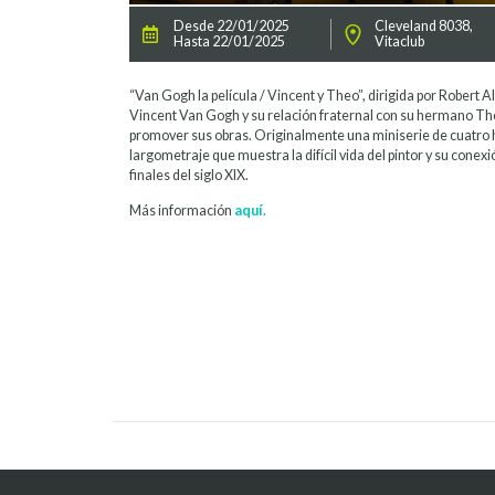
Desde 22/01/2025
Cleveland 8038,
Hasta 22/01/2025
Vitaclub
“Van Gogh la película / Vincent y Theo”, dirigida por Robert A
Vincent Van Gogh y su relación fraternal con su hermano Th
promover sus obras. Originalmente una miniserie de cuatro 
largometraje que muestra la difícil vida del pintor y su conex
finales del siglo XIX.
Más información
aquí.