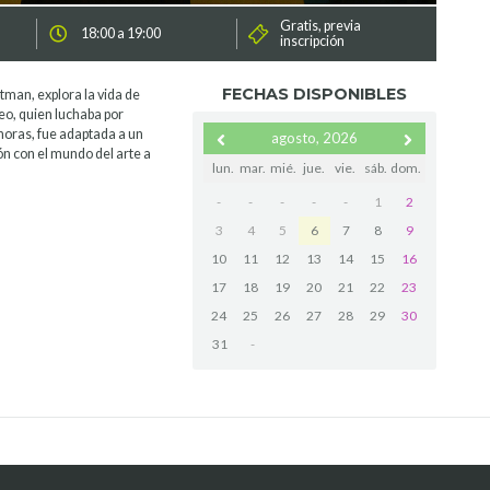
Gratis, previa
18:00 a 19:00
inscripción
FECHAS DISPONIBLES
ltman, explora la vida de
eo, quien luchaba por
horas, fue adaptada a un
agosto, 2026
ión con el mundo del arte a
lun.
mar.
mié.
jue.
vie.
sáb.
dom.
-
-
-
-
-
1
2
3
4
5
6
7
8
9
10
11
12
13
14
15
16
17
18
19
20
21
22
23
24
25
26
27
28
29
30
31
-