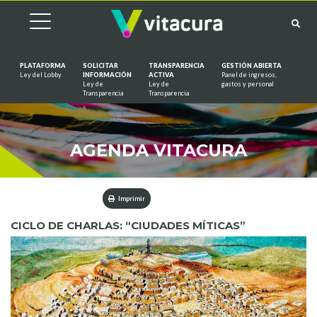
PLATAFORMA
SOLICITAR
TRANSPARENCIA
GESTIÓN ABIERTA
Ley del Lobby
INFORMACIÓN
ACTIVA
Panel de ingresos,
Ley de
Ley de
gastos y personal
Saltar al contenido
Transparencia
Transparencia
AGENDA VITACURA
Imprimir
CICLO DE CHARLAS: “CIUDADES MÍTICAS”