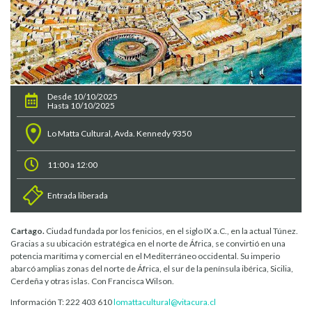
Desde 10/10/2025
Hasta 10/10/2025
Lo Matta Cultural, Avda. Kennedy 9350
11:00 a 12:00
Entrada liberada
Cartago.
Ciudad fundada por los fenicios, en el siglo IX a.C., en la actual Túnez.
Gracias a su ubicación estratégica en el norte de África, se convirtió en una
potencia marítima y comercial en el Mediterráneo occidental. Su imperio
abarcó amplias zonas del norte de África, el sur de la península ibérica, Sicilia,
Cerdeña y otras islas. Con Francisca Wilson.
Información T: 222 403 610
lomattacultural@vitacura.cl