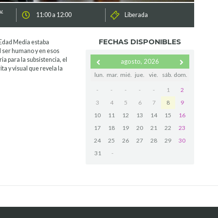
v.
11:00 a 12:00
Liberada
FECHAS DISPONIBLES
 Edad Media estaba
el ser humano y en esos
a para la subsistencia, el
agosto, 2026
ta y visual que revela la
lun.
mar.
mié.
jue.
vie.
sáb.
dom.
-
-
-
-
-
1
2
3
4
5
6
7
8
9
10
11
12
13
14
15
16
17
18
19
20
21
22
23
24
25
26
27
28
29
30
31
-