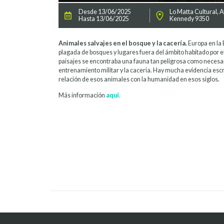
Desde 13/06/2025
Lo Matta Cultural, A
Hasta 13/06/2025
Kennedy 9350
Animales salvajes en el bosque y la cacería.
Europa en la
plagada de bosques y lugares fuera del ámbito habitado por 
paisajes se encontraba una fauna tan peligrosa como necesari
entrenamiento militar y la cacería. Hay mucha evidencia escri
relación de esos animales con la humanidad en esos siglos.
Más información
aquí.