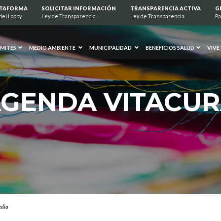
ATAFORMA
SOLICITAR INFORMACIÓN
TRANSPARENCIA ACTIVA
G
del Lobby
Ley de Transparencia
Ley de Transparencia
Pa
MITES
MEDIO AMBIENTE
MUNICIPALIDAD
BENEFICIOS SALUD
VIVE
GENDA VITACU
edia