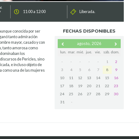
v.
y
11:00 a 12:00
Liberada.
FECHAS DISPONIBLES
 aunque conocida por ser
e ganó tanto admiración
ombre mayor, casado y con
agosto, 2026
ón, tanto amorosa como
lun.
mar.
mié.
jue.
vie.
sáb.
dom.
redominaban los
discursos de Pericles, sino
-
-
-
-
-
1
2
icada, e incluso objeto de
3
4
5
6
7
8
9
ada como una de las mujeres
10
11
12
13
14
15
16
17
18
19
20
21
22
23
24
25
26
27
28
29
30
31
-