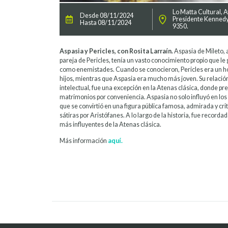
Lo Matta Cultural, A
Desde 08/11/2024
Presidente Kenned
Hasta 08/11/2024
9350.
Aspasia y Pericles, con Rosita Larraín.
Aspasia de Mileto,
pareja de Pericles, tenía un vasto conocimiento propio que l
como enemistades. Cuando se conocieron, Pericles era un h
hijos, mientras que Aspasia era mucho más joven. Su relaci
intelectual, fue una excepción en la Atenas clásica, donde p
matrimonios por conveniencia. Aspasia no solo influyó en los 
que se convirtió en una figura pública famosa, admirada y crit
sátiras por Aristófanes. A lo largo de la historia, fue record
más influyentes de la Atenas clásica.
Más información
aquí.