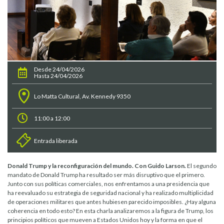
Desde 24/04/2026
Hasta 24/04/2026
Lo Matta Cultural, Av. Kennedy 9350
11:00 a 12:00
Entrada liberada
Donald Trump y la reconfiguración del mundo. Con Guido Larson.
El segundo
mandato de Donald Trump ha resultado ser más disruptivo que el primero.
Junto con sus políticas comerciales, nos enfrentamos a una presidencia que
ha reevaluado su estrategia de seguridad nacional y ha realizado multiplicidad
de operaciones militares que antes hubiesen parecido imposibles. ¿Hay alguna
coherencia en todo esto? En esta charla analizaremos a la figura de Trump, los
principios políticos que mueven a Estados Unidos hoy y la forma en que el