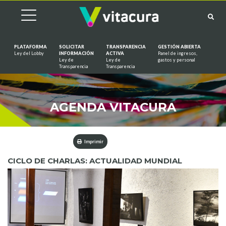
PLATAFORMA
SOLICITAR
TRANSPARENCIA
GESTIÓN ABIERTA
Ley del Lobby
INFORMACIÓN
ACTIVA
Panel de ingresos,
Ley de
Ley de
gastos y personal
Saltar al contenido
Transparencia
Transparencia
AGENDA VITACURA
Imprimir
CICLO DE CHARLAS: ACTUALIDAD MUNDIAL