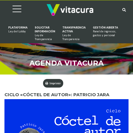
PLATAFORMA
SOLICITAR
TRANSPARENCIA
GESTIÓN ABIERTA
Ley del Lobby
INFORMACIÓN
ACTIVA
Panel de ingresos,
Ley de
Ley de
gastos y personal
Saltar al contenido
Transparencia
Transparencia
AGENDA VITACURA
Imprimir
CICLO «CÓCTEL DE AUTOR»: PATRICIO JARA