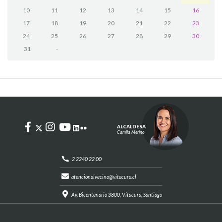
10
11
12
13
14
15
16
17
18
19
20
21
22
23
24
25
26
27
28
29
30
31
-
ALCALDESA
Camila Merino
2 2240 22 00
atencionalvecino@vitacura.cl
Av. Bicentenario 3800, Vitacura, Santiago