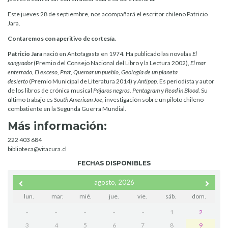
Este jueves 28 de septiembre, nos acompañará el escritor chileno Patricio
Jara.
Contaremos con aperitivo de cortesía.
Patricio Jara
nació en Antofagasta en 1974. Ha publicado las novelas
El
sangrador
(Premio del Consejo Nacional del Libro y la Lectura 2002),
El mar
enterrado
,
El exceso, Prat, Quemar un pueblo, Geología de un planeta
desierto
(Premio Municipal de Literatura 2014) y
Antipop
. Es periodista y autor
de los libros de crónica musical
Pájaros negros, Pentagram
y
Read in Blood
. Su
último trabajo es
South American Joe
, investigación sobre un piloto chileno
combatiente en la Segunda Guerra Mundial.
Más información:
222 403 684
biblioteca@vitacura.cl
FECHAS DISPONIBLES
agosto, 2026
lun.
mar.
mié.
jue.
vie.
sáb.
dom.
-
-
-
-
-
1
2
3
4
5
6
7
8
9