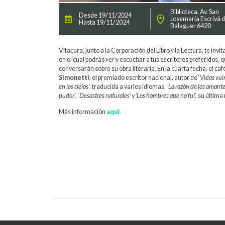
Biblioteca, Av. San
Desde 19/11/2024
Josemaría Escrivá 
Hasta 19/11/2024
Balaguer 6420
Vitacura, junto a la Corporación del Libro y la Lectura, te invi
en el cual podrás ver y escuchar a tus escritores preferidos, 
conversarán sobre su obra literaria. En la cuarta fecha, el caf
Simonetti
, el premiado escritor nacional, autor de ‘
Vidas vul
en los cielos’
, traducida a varios idiomas, ‘
La razón de los amantes
pudor’
, ‘
Desastres naturales’
y
‘Los hombres que no fui’,
su última 
Más información
aquí.