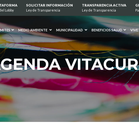
ATAFORMA
SOLICITAR INFORMACIÓN
TRANSPARENCIA ACTIVA
G
del Lobby
Ley de Transparencia
Ley de Transparencia
Pa
MITES
MEDIO AMBIENTE
MUNICIPALIDAD
BENEFICIOS SALUD
VIVE
GENDA VITACU