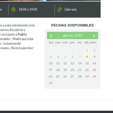
de
18:00 a 19:00
Liberada
FECHAS DISPONIBLES
tan a este entretenido ciclo
quienes discutirán y
é será junto a
Pablo
agosto, 2026
nerables’
,
‘Madre que estás
lun.
mar.
mié.
jue.
vie.
sáb.
dom.
’, ‘La barrera del
novela. ¡No te lo pierdas!
-
-
-
-
-
1
2
3
4
5
6
7
8
9
10
11
12
13
14
15
16
17
18
19
20
21
22
23
24
25
26
27
28
29
30
31
-