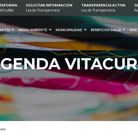
ATAFORMA
SOLICITAR INFORMACIÓN
TRANSPARENCIA ACTIVA
G
del Lobby
Ley de Transparencia
Ley de Transparencia
Pa
MITES
MEDIO AMBIENTE
MUNICIPALIDAD
BENEFICIOS SALUD
VIVE
GENDA VITACU
cura