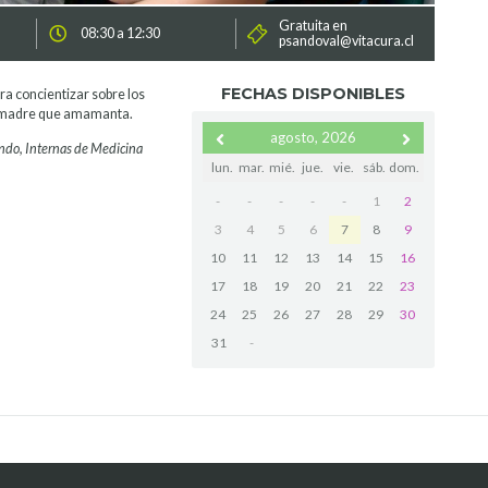
Gratuita en
08:30 a 12:30
psandoval@vitacura.cl
FECHAS DISPONIBLES
ra concientizar sobre los
la madre que amamanta.
agosto, 2026
ndo, Internas de Medicina
lun.
mar.
mié.
jue.
vie.
sáb.
dom.
-
-
-
-
-
1
2
3
4
5
6
7
8
9
10
11
12
13
14
15
16
17
18
19
20
21
22
23
24
25
26
27
28
29
30
31
-