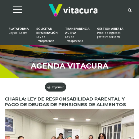
PLATAFORMA
SOLICITAR
TRANSPARENCIA
GESTIÓN ABIERTA
Ley del Lobby
INFORMACIÓN
ACTIVA
Panel de ingresos,
Ley de
Ley de
gastos y personal
Saltar al contenido
Transparencia
Transparencia
AGENDA VITACURA
Imprimir
CHARLA: LEY DE RESPONSABILIDAD PARENTAL Y
PAGO DE DEUDAS DE PENSIONES DE ALIMENTOS