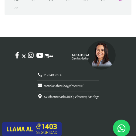
31
-
ALCALDESA
Camila Merino
2 2240 22 00
atencionalvecino@vitacura.cl
Av. Bicentenario 3800, Vitacura, Santiago