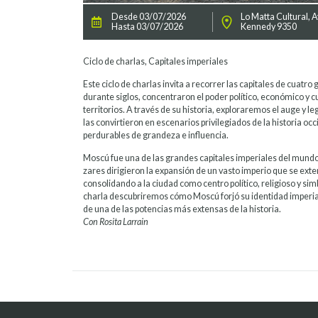
Desde 03/07/2026
Lo Matta Cultural, A
Hasta 03/07/2026
Kennedy 9350
Ciclo de charlas, Capitales imperiales
Este ciclo de charlas invita a recorrer las capitales de cuatr
durante siglos, concentraron el poder político, económico y c
territorios. A través de su historia, exploraremos el auge y l
las convirtieron en escenarios privilegiados de la historia oc
perdurables de grandeza e influencia.
Moscú fue una de las grandes capitales imperiales del mundo
zares dirigieron la expansión de un vasto imperio que se exte
consolidando a la ciudad como centro político, religioso y sim
charla descubriremos cómo Moscú forjó su identidad imperial 
de una de las potencias más extensas de la historia.
Con Rosita Larrain