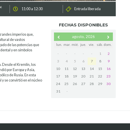
v.
11:00 a 12:30
Entrada liberada
FECHAS DISPONIBLES
o grandes imperios que,
agosto, 2026
ultural de vastos
lun.
mar.
mié.
jue.
vie.
sáb.
dom.
egado de las potencias que
cidental y en símbolos
-
-
-
-
-
1
2
3
4
5
6
7
8
9
. Desde el Kremlin, los
10
11
12
13
14
15
16
ndió por Europa y Asia,
bólico de Rusia. En esta
17
18
19
20
21
22
23
y se convirtió en el núcleo
24
25
26
27
28
29
30
31
-