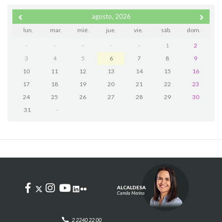
agosto, 2026
lun.
mar.
mié.
jue.
vie.
sáb.
dom.
-
-
-
-
-
1
2
3
4
5
6
7
8
9
10
11
12
13
14
15
16
17
18
19
20
21
22
23
24
25
26
27
28
29
30
31
-
ALCALDESA
Camila Merino
2 2240 22 00