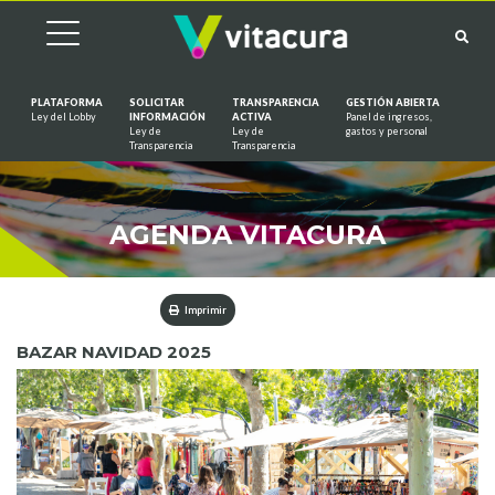
PLATAFORMA
SOLICITAR
TRANSPARENCIA
GESTIÓN ABIERTA
Ley del Lobby
INFORMACIÓN
ACTIVA
Panel de ingresos,
Ley de
Ley de
gastos y personal
Saltar al contenido
Transparencia
Transparencia
AGENDA VITACURA
Imprimir
BAZAR NAVIDAD 2025