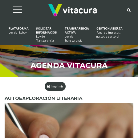
PLATAFORMA
SOLICITAR
TRANSPARENCIA
GESTIÓN ABIERTA
Ley del Lobby
INFORMACIÓN
ACTIVA
Panel de ingresos,
Ley de
Ley de
gastos y personal
Saltar al contenido
Transparencia
Transparencia
AGENDA VITACURA
Imprimir
AUTOEXPLORACIÓN LITERARIA