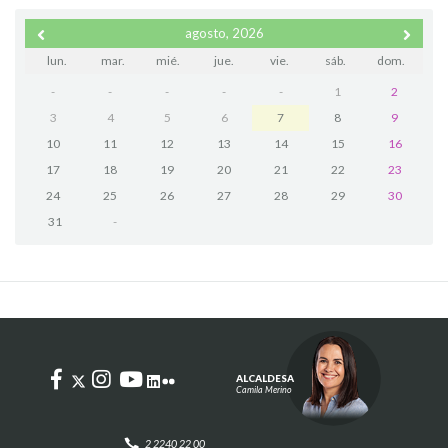
agosto, 2026
lun.
mar.
mié.
jue.
vie.
sáb.
dom.
-
-
-
-
-
1
2
3
4
5
6
7
8
9
10
11
12
13
14
15
16
17
18
19
20
21
22
23
24
25
26
27
28
29
30
31
-
ALCALDESA
Camila Merino
2 2240 22 00