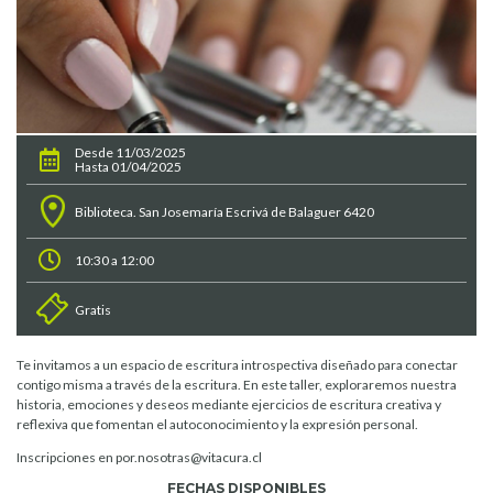
Desde 11/03/2025
Hasta 01/04/2025
Biblioteca. San Josemaría Escrivá de Balaguer 6420
10:30 a 12:00
Gratis
Te invitamos a un espacio de escritura introspectiva diseñado para conectar
contigo misma a través de la escritura. En este taller, exploraremos nuestra
historia, emociones y deseos mediante ejercicios de escritura creativa y
reflexiva que fomentan el autoconocimiento y la expresión personal.
Inscripciones en por.nosotras@vitacura.cl
FECHAS DISPONIBLES