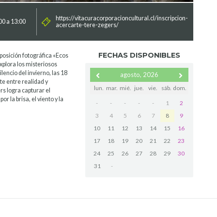
https://vitacuracorporacioncultural.cl/inscripcion-
00 a 13:00
acercarte-tere-zegers/
FECHAS DISPONIBLES
posición fotográfica «Ecos
explora los misteriosos
lencio del invierno, las 18
agosto, 2026
e entre realidad y
lun.
mar.
mié.
jue.
vie.
sáb.
dom.
rs logra capturar el
 la brisa, el viento y la
-
-
-
-
-
1
2
3
4
5
6
7
8
9
10
11
12
13
14
15
16
17
18
19
20
21
22
23
24
25
26
27
28
29
30
31
-