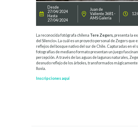
Desde
Juan de
27/04/2024
Valiente 3681 -
12:
Hasta
AMS Galería
27/04/2024
La reconocida fotógrafa chilena
Tere Zegers,
presenta la ex
del Silencio». La cuál es un proyecto personal de Zegers que 
reflejos del bosque nativo del sur de Chile. Capturadas en el si
fotografías de mediano formato presentan un juego fascinant
percepción. A través de las aguas de lagunas naturales, Zege
desnudo reflejo de los árboles, transformados mágicamente por
lluvia.
Inscripciones aquí