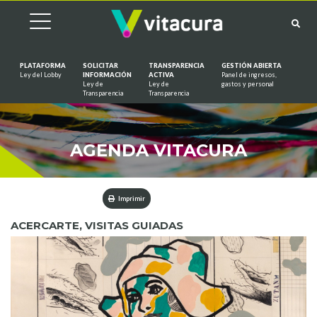
PLATAFORMA
SOLICITAR
TRANSPARENCIA
GESTIÓN ABIERTA
Ley del Lobby
INFORMACIÓN
ACTIVA
Panel de ingresos,
Ley de
Ley de
gastos y personal
Saltar al contenido
Transparencia
Transparencia
AGENDA VITACURA
Imprimir
ACERCARTE, VISITAS GUIADAS