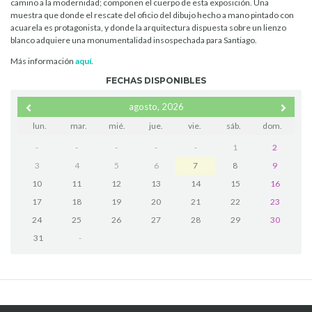
camino a la modernidad; componen el cuerpo de esta exposición. Una
muestra que donde el rescate del oficio del dibujo hecho a mano pintado con
acuarela es protagonista, y donde la arquitectura dispuesta sobre un lienzo
blanco adquiere una monumentalidad insospechada para Santiago.
Más información
aquí
.
FECHAS DISPONIBLES
agosto, 2026
lun.
mar.
mié.
jue.
vie.
sáb.
dom.
-
-
-
-
-
1
2
3
4
5
6
7
8
9
10
11
12
13
14
15
16
17
18
19
20
21
22
23
24
25
26
27
28
29
30
31
-