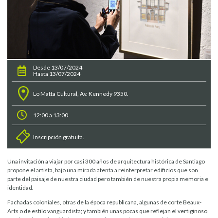
Desde 13/07/2024
Hasta 13/07/2024
Lo Matta Cultural, Av. Kennedy 9350.
12:00 a 13:00
Inscripción gratuita.
Una invitación a viajar por casi 300 años de arquitectura histórica de Santiago
propone el artista, bajo una mirada atenta a reinterpretar edificios que son
parte del paisaje de nuestra ciudad pero también de nuestra propia memoria e
identidad.
Fachadas coloniales, otras de la época republicana, algunas de corte Beaux-
Arts o de estilo vanguardista; y también unas pocas que reflejan el vertiginoso