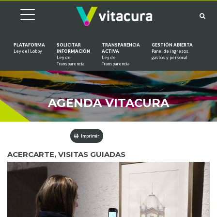
PLATAFORMA
SOLICITAR
TRANSPARENCIA
GESTIÓN ABIERTA
Ley del Lobby
INFORMACIÓN
ACTIVA
Panel de ingresos,
Ley de
Ley de
gastos y personal
Saltar al contenido
Transparencia
Transparencia
AGENDA VITACURA
Imprimir
ACERCARTE, VISITAS GUIADAS