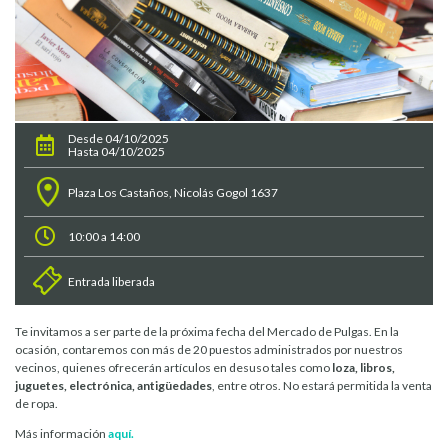
Desde 04/10/2025
Hasta 04/10/2025
Plaza Los Castaños, Nicolás Gogol 1637
10:00 a 14:00
Entrada liberada
Te invitamos a ser parte de la próxima fecha del Mercado de Pulgas. En la
ocasión, contaremos con más de 20 puestos administrados por nuestros
vecinos, quienes ofrecerán artículos en desuso tales como
loza, libros,
juguetes, electrónica, antigüedades
, entre otros. No estará permitida la venta
de ropa.
Más información
aquí.