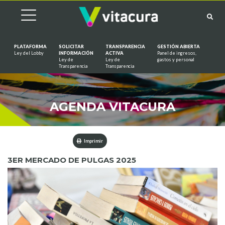
PLATAFORMA
SOLICITAR
TRANSPARENCIA
GESTIÓN ABIERTA
Ley del Lobby
INFORMACIÓN
ACTIVA
Panel de ingresos,
Ley de
Ley de
gastos y personal
Saltar al contenido
Transparencia
Transparencia
AGENDA VITACURA
Imprimir
3ER MERCADO DE PULGAS 2025