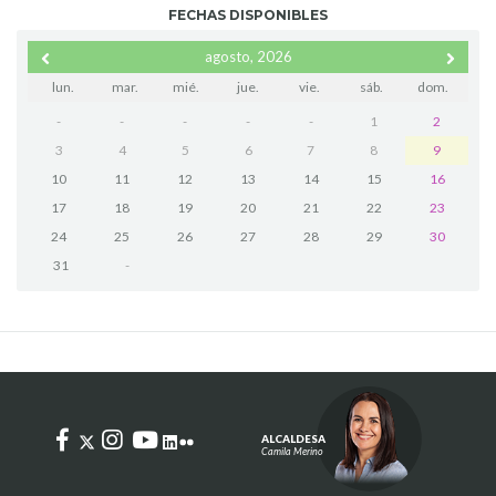
FECHAS DISPONIBLES
agosto, 2026
lun.
mar.
mié.
jue.
vie.
sáb.
dom.
-
-
-
-
-
1
2
3
4
5
6
7
8
9
10
11
12
13
14
15
16
17
18
19
20
21
22
23
24
25
26
27
28
29
30
31
-
ALCALDESA
Camila Merino