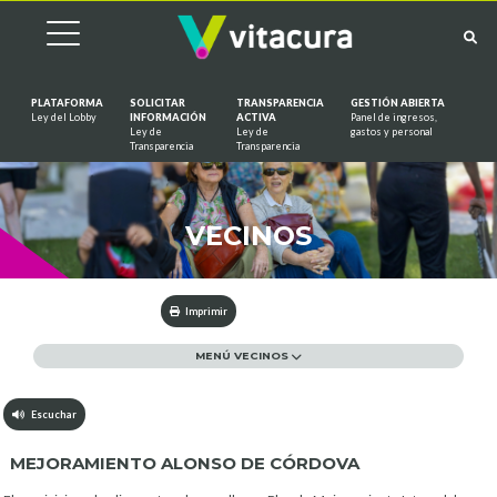
PLATAFORMA
SOLICITAR
TRANSPARENCIA
GESTIÓN ABIERTA
Ley del Lobby
INFORMACIÓN
ACTIVA
Panel de ingresos,
Ley de
Ley de
gastos y personal
Saltar al contenido
Transparencia
Transparencia
VECINOS
Imprimir
MENÚ VECINOS
Escuchar
MEJORAMIENTO ALONSO DE CÓRDOVA