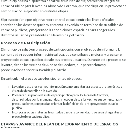
El municipio se ha dispuesto a desarrollar un Plan de Mejoramiento Integral de
Espacio Público para la avenida Alonso de Córdova, que concluya en un proyecto de
remodelación, a ejecutar en distintas etapas.
El proyecto tiene por objetivo reordenar el espacio entre las líneas oficiales,
abordando los desafíos que hoy enfrenta la avenida en términos de su calidad de
espacios públicos, y mejorando las condiciones espaciales para acoger a los
distintos usuarios y residentes de la avenida y el barrio.
Proceso de Participación
El municipio realizó un proceso de participación, con el objetivo de informar a la
comunidad y recoger información valiosa, que contribuya a mejorar y precisar el
proyecto de espacio público, desde sus propios usuarios. Durante este proceso, se
levantó, desde los vecinos de Alonso de Córdova, sus percepciones y
preocupaciones sobre la avenida y el barrio.
En particular, el proceso tuvo los siguientes objetivos:
Levantar desde los vecinos información complementaria, respecto al diagnóstico y
visión de desarrollo de la avenida.
Presentar las propuestas de espacio público para Av. Alonso de Córdova,
desarrolladas por la municipalidad, y recoger desde los vecinos sus comentarios y
preocupaciones, que puedan orientar la definición del anteproyecto de espacio
público.
Incorporar otras materias levantadas desde la comunidad, que sean atingentes al
proyecto de espacio público.
ETAPAS Y AVANCE DEL PLAN DE MEJORAMIENTO DE ESPACIOS