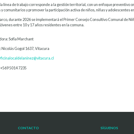
 línea de trabajo corresponde a la gestión territorial, con un enfoque preventivo o
 y comunitarios y promover la participación activa de niños, niñas y adolescentes e
arco, durante 2026 se implementará el Primer Consejo Consultivo Comunal de Niños
 jóvenes entre 10 y 17 años residentes en la comuna.
ora: Sofía Marchant
: Nicolás Gogol 1637, Vitacura
ficinalocaldelaninez@vitacura.cl
 +569 5014 7235
CONTACTO
SÍGUENOS