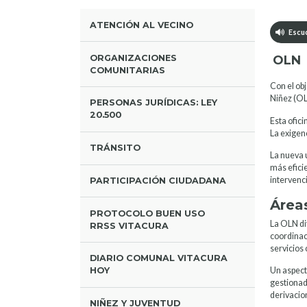
ATENCIÓN AL VECINO
Escuc
ORGANIZACIONES
OLN
COMUNITARIAS
Con el obj
Niñez (OL
PERSONAS JURÍDICAS: LEY
20.500
Esta ofici
La exigen
TRÁNSITO
La nueva 
más efici
intervenci
PARTICIPACIÓN CIUDADANA
Área
PROTOCOLO BUEN USO
La OLN div
RRSS VITACURA
coordinaci
servicios
DIARIO COMUNAL VITACURA
Un aspect
HOY
gestionad
derivacio
NIÑEZ Y JUVENTUD