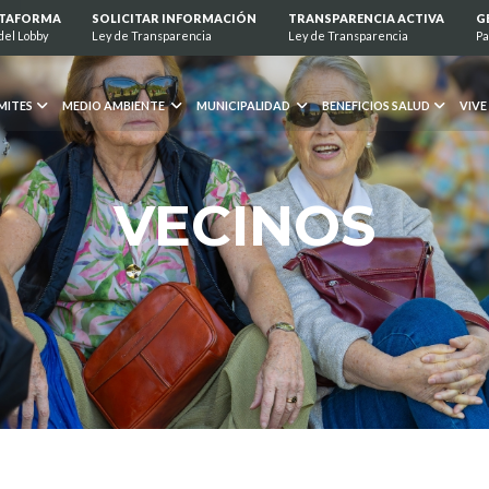
ATAFORMA
SOLICITAR INFORMACIÓN
TRANSPARENCIA ACTIVA
G
del Lobby
Ley de Transparencia
Ley de Transparencia
Pa
MITES
MEDIO AMBIENTE
MUNICIPALIDAD
BENEFICIOS SALUD
VIVE
VECINOS