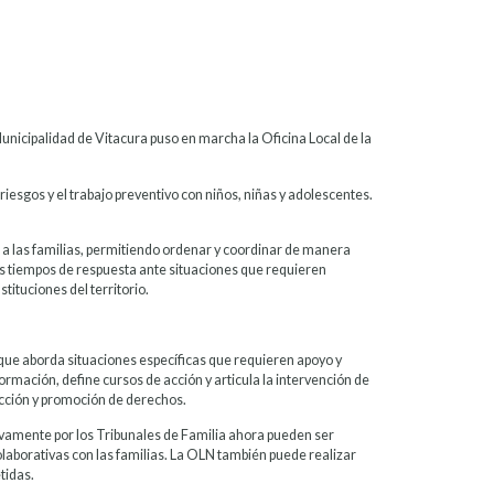
Municipalidad de Vitacura puso en marcha la Oficina Local de la
iesgos y el trabajo preventivo con niños, niñas y adolescentes.
 a las familias, permitiendo ordenar y coordinar de manera
os tiempos de respuesta ante situaciones que requieren
tituciones del territorio.
s que aborda situaciones específicas que requieren apoyo y
formación, define cursos de acción y articula la intervención de
ección y promoción de derechos.
vamente por los Tribunales de Familia ahora pueden ser
olaborativas con las familias. La OLN también puede realizar
tidas.