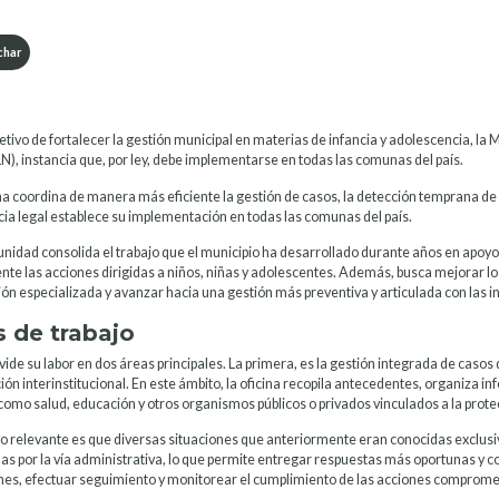
har
etivo de fortalecer la gestión municipal en materias de infancia y adolescencia, la 
N), instancia que, por ley, debe implementarse en todas las comunas del país.
na coordina de manera más eficiente la gestión de casos, la detección temprana de r
cia legal establece su implementación en todas las comunas del país.
unidad consolida el trabajo que el municipio ha desarrollado durante años en apoyo
ente las acciones dirigidas a niños, niñas y adolescentes. Además, busca mejorar l
ón especializada y avanzar hacia una gestión más preventiva y articulada con las ins
s de trabajo
ide su labor en dos áreas principales. La primera, es la gestión integrada de caso
ón interinstitucional. En este ámbito, la oficina recopila antecedentes, organiza in
 como salud, educación y otros organismos públicos o privados vinculados a la prot
o relevante es que diversas situaciones que anteriormente eran conocidas exclusi
as por la vía administrativa, lo que permite entregar respuestas más oportunas y c
nes, efectuar seguimiento y monitorear el cumplimiento de las acciones comprome