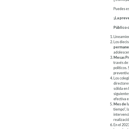
Puedes es
¡La prev
Público o
Lineamien
Los dieci
permane
adolescen
Mesas Pr
través de 
políticos
preventiv
Los coleg
directores
sólida en 
siguientes
efectiva e
Mes de l
tiempo”, l
intervenc
realizaci
En el 2023