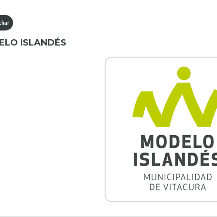
har
LO ISLANDÉS