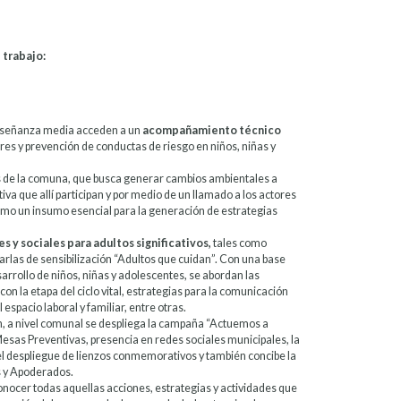
 trabajo:
enseñanza media acceden a un
acompañamiento técnico
res y prevención de conductas de riesgo en niños, niñas y
ios de la comuna, que busca generar cambios ambientales a
va que allí participan y por medio de un llamado a los actores
como un insumo esencial para la generación de estrategias
 y sociales para adultos significativos,
tales como
arlas de sensibilización “Adultos que cuidan”. Con una base
sarrollo de niños, niñas y adolescentes, se abordan las
n la etapa del ciclo vital, estrategias para la comunicación
 espacio laboral y familiar, entre otras.
 a nivel comunal se despliega la campaña “Actuemos a
Mesas Preventivas, presencia en redes sociales municipales, la
del despliegue de lienzos conmemorativos y también concibe la
s y Apoderados.
onocer todas aquellas acciones, estrategias y actividades que