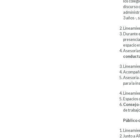
los coleg
discurso c
administra
3 años -, 
Lineamien
Durante el
presencia 
espacio e
Asesorías 
conducta
Lineamien
Acompañam
Asesoría 
para la i
Lineamien
Espacios d
Consejo 
de trabajo
Público 
Lineamien
Junto a A