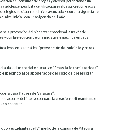
evención del consumo de drogas y alcohol, potenciando un
s y adolescentes. Esta certificación evalúa su gestión escolar
es colegios se sitúan en el nivel avanzado – con una vigencia de
el nivel inicial, con una vigencia de 1 año.
para la promoción del bienestar emocional, a través de
 y con la ejecución de una iniciativa específica en cada
ficativos, en la temática
“prevención del suicidio y otras
l aula, del
material educativo “Ema y la foto misteriosa”.
specífico a los apoderados del ciclo de preescolar,
cuela para Padres de Vitacura”.
 de actores del intersector para la creación de lineamientos
y adolescentes.
irigido a estudiantes de IV° medio de la comuna de Vitacura,