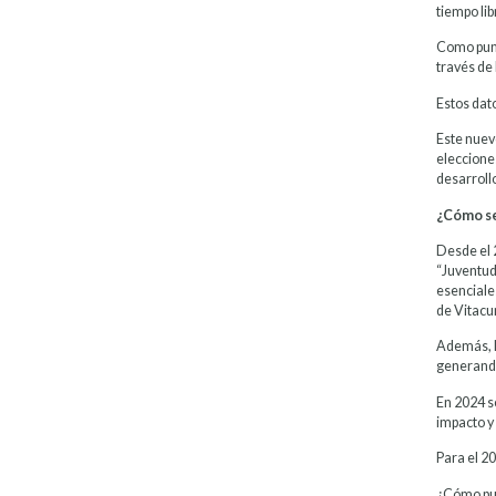
tiempo lib
Como punt
través de
Estos dato
Este nuev
elecciones
desarroll
¿Cómo se
Desde el 
“Juventud
esenciale
de Vitacu
Además, l
generando
En 2024 s
impacto y
Para el 2
¿Cómo pue