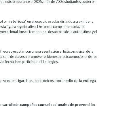
unda edición durante el 2025, más de 700 estudiantes pudieron
oto misteriosa”
en el espacio escolar dirigido a prekínder y
esta figura significativa. De forma complementaria, los
eneracional, busca fomentar el desarrollo de la autoestima y el
el recreo escolar con una presentación artístico musical de la
e la sala de clases y promover el bienestar psicoemocional de los
 la fecha, han participado 11 colegios.
 venden cigarrillos electrónicos, por medio de la entrega
desarrollo de
campañas comunicacionales de prevención