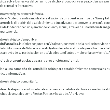
biliza sobre los riesgos del consumo de alcohol al conducir y ser peatón. En su seg
 de este taller interactivo.
to estratégico: primera infancia.
e, el Modelo Islandés impulsa la realización de un
cuentacuentos de “Ema y la f
cargo de la dirección del establecimiento educativo, para promover la cercanía con 
s de kínder reciben un ejemplar del cuento, el cual, a través de una historia transg
e pertenencia.
o estratégico: tiempo libre.
in Pantallas.
Iniciativa conjunta con Vitajoven, por medio de la cual se interviene 
nfantil y Juvenil de Vitacura, con el objetivo de reducir el uso de pantallas fuera d
s a través de su participación en actividades tendientes a mejorar la convivencia. A
objetivo: agentes claves para la prevención ambiental.
dad a una
campaña de sensibilización
para establecimientos comerciales que
ticas informativas.
to estratégico: comunitario.
de un trabajo sostenido con locales con venta de bebidas alcohólicas, mediante el 
chas claves, tales como Fiestas Patrias y fiestas de Año Nuevo.