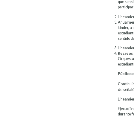
que sensi
participar
Lineamien
Anualment
kínder, a 
estudiante
sentido d
Lineamient
Recreos s
Orquesta I
estudiante
Público 
Continui
de señalé
Lineamien
Ejecución 
durante fe