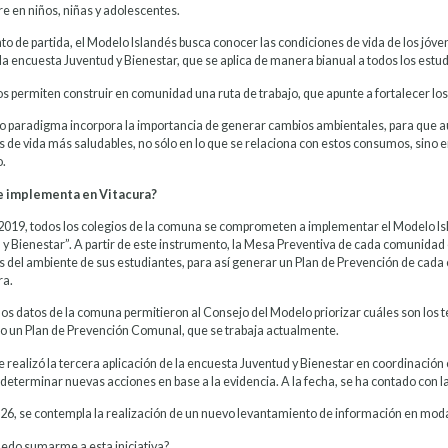
re en niños, niñas y adolescentes.
o de partida, el Modelo Islandés busca conocer las condiciones de vida de los jóve
 la encuesta Juventud y Bienestar, que se aplica de manera bianual a todos los estu
s permiten construir en comunidad una ruta de trabajo, que apunte a fortalecer los 
o paradigma incorpora la importancia de generar cambios ambientales, para que au
 de vida más saludables, no sólo en lo que se relaciona con estos consumos, sino e
o.
 implementa en Vitacura?
2019, todos los colegios de la comuna se comprometen a implementar el Modelo Is
 y Bienestar”. A partir de este instrumento, la Mesa Preventiva de cada comunidad 
s del ambiente de sus estudiantes, para así generar un Plan de Prevención de cada
ra.
os datos de la comuna permitieron al Consejo del Modelo priorizar cuáles son lo
 un Plan de Prevención Comunal, que se trabaja actualmente.
e realizó la tercera aplicación de la encuesta Juventud y Bienestar en coordinació
 determinar nuevas acciones en base a la evidencia. A la fecha, se ha contado con l
026, se contempla la realización de un nuevo levantamiento de información en moda
do sumarme a esta iniciativa?