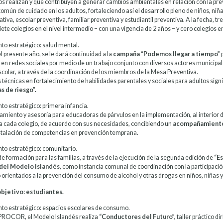
ios realizan y que contribuyen a generar cambios ambientales en relación con la pr
omún de cuidado en los adultos, fortaleciendo así el desarrollo pleno de niños, niña
tiva, escolar preventiva, familiar preventiva y estudiantil preventiva. A la fecha, tr
siete colegios en el nivel intermedio – con una vigencia de 2 años – y cero colegios en 
to estratégico: salud mental.
 presente año, se le dará continuidad a la
campaña “Podemos llegar a tiempo”
en redes sociales por medio de un trabajo conjunto con diversos actores municipales
scolar, a través de la coordinación de los miembros de la Mesa Preventiva.
técnicas en fortalecimiento de habilidades parentales y sociales para adultos signi
s de riesgo”.
to estratégico: primera infancia.
iento y asesoría para educadoras de párvulos en la implementación, al interior de
a cada colegio, de acuerdo con sus necesidades, concibiendo un
acompañamiento e
nstalación de competencias en prevención temprana.
to estratégico: comunitario.
e formación para las familias, a través de la ejecución de la segunda edición de
“Es
del Modelo Islandés,
como instancia comunal de coordinación con la participación
 orientados a la prevención del consumo de alcohol y otras drogas en niños, niñas 
objetivo: estudiantes.
to estratégico: espacios escolares de consumo.
PROCOR, el Modelo Islandés realiza
“Conductores del Futuro”,
taller práctico d