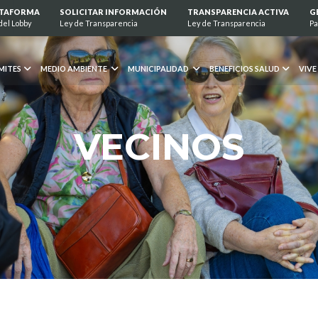
ATAFORMA
SOLICITAR INFORMACIÓN
TRANSPARENCIA ACTIVA
G
del Lobby
Ley de Transparencia
Ley de Transparencia
Pa
MITES
MEDIO AMBIENTE
MUNICIPALIDAD
BENEFICIOS SALUD
VIVE
VECINOS