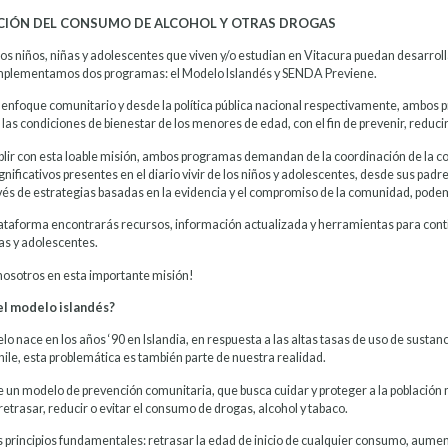
CIÓN DEL CONSUMO DE ALCOHOL Y OTRAS DROGAS
los niños, niñas y adolescentes que viven y/o estudian en Vitacura puedan desarrol
implementamos dos programas: el Modelo Islandés y SENDA Previene.
enfoque comunitario y desde la política pública nacional respectivamente, ambos
as condiciones de bienestar de los menores de edad, con el fin de prevenir, reducir
lir con esta loable misión, ambos programas demandan de la coordinación de la comu
gnificativos presentes en el diario vivir de los niños y adolescentes, desde sus padre
avés de estrategias basadas en la evidencia y el compromiso de la comunidad, pode
lataforma encontrarás recursos, información actualizada y herramientas para cont
as y adolescentes.
nosotros en esta importante misión!
el modelo islandés?
o nace en los años ‘90 en Islandia, en respuesta a las altas tasas de uso de sustan
hile, esta problemática es también parte de nuestra realidad.
de un modelo de prevención comunitaria, que busca cuidar y proteger a la poblaci
etrasar, reducir o evitar el consumo de drogas, alcohol y tabaco.
s principios fundamentales: retrasar la edad de inicio de cualquier consumo, aumen