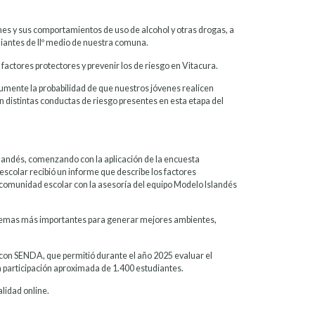
nes y sus comportamientos de uso de alcohol y otras drogas, a
diantes de IIº medio de nuestra comuna.
factores protectores y prevenir los de riesgo en Vitacura.
mente la probabilidad de que nuestros jóvenes realicen
n distintas conductas de riesgo presentes en esta etapa del
landés, comenzando con la aplicación de la encuesta
escolar recibió un informe que describe los factores
 comunidad escolar con la asesoría del equipo Modelo Islandés
s temas más importantes para generar mejores ambientes,
n con SENDA, que permitió durante el año 2025 evaluar el
a participación aproximada de 1.400 estudiantes.
lidad online.