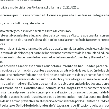
cribir a modeloislandes@vitacura.cl o llamar al 232138218.
ención es posible en comunidad! Conoce algunas de nuestras estrategias de
bjetivo: adultos significativos.
to estratégico: espacios escolares libres de consumo.
siete establecimientos educacionales de la comuna de Vitacura que cuentan con 
nte
por parte de una profesional del equipo, para la promoción de factores protecto
tes.
eventivas.
Esta es una metodología de trabajo, instalada en los diecisiete coleg
la toma de decisiones por parte de los distintos estamentos de la comunidad educati
. Sus miembros hacen uso de los resultados de la encuesta “Juventud y Bienestar” 
as.
ios acceden a
asesorías técnicas en fortalecimiento de habilidades parentales
, equipos de formación, docentes y apoderados, a través de la realización de las ch
la neurociencia y enfatizando en el rol de los adultos para cuidar y acompañar el de
 temáticas: prevención del consumo de alcohol y otras drogas, crianza de acuerdo co
ntre padre, madre e hijo/a, uso de pantallas, la doble presencia de los docentes en el
a Prevención del Consumo de Alcohol y Otras Drogas.
Para su conmemoración,
a cual, para el presente año, contempla la realización de un encuentro comunal de 
ión del espacio físico de los colegios y otras dependencias municipales por medio 
ón de una acción preventiva en el espacio escolar liderada por los Centros de Padre
, se lanzó el
Sello Modelo Islandés de Vitacura,
una certificación que busca rec