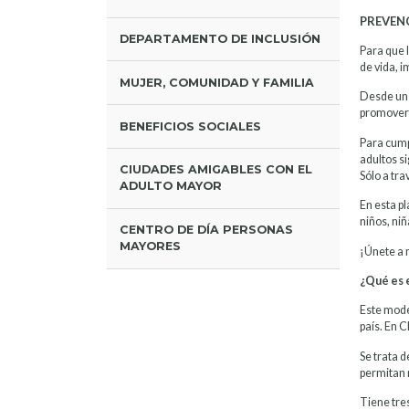
PREVEN
DEPARTAMENTO DE INCLUSIÓN
Para que 
de vida, 
MUJER, COMUNIDAD Y FAMILIA
Desde un 
promover l
BENEFICIOS SOCIALES
Para cump
adultos si
CIUDADES AMIGABLES CON EL
Sólo a tr
ADULTO MAYOR
En esta p
niños, niñ
CENTRO DE DÍA PERSONAS
MAYORES
¡Únete a 
¿Qué es 
Este model
país. En C
Se trata 
permitan r
Tiene tre