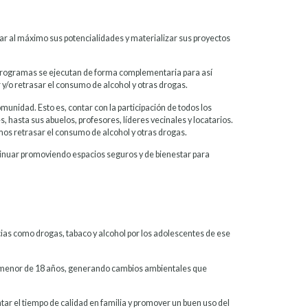
lar al máximo sus potencialidades y materializar sus proyectos
 programas se ejecutan de forma complementaria para así
 y/o retrasar el consumo de alcohol y otras drogas.
nidad. Esto es, contar con la participación de todos los
s, hasta sus abuelos, profesores, líderes vecinales y locatarios.
mos retrasar el consumo de alcohol y otras drogas.
inuar promoviendo espacios seguros y de bienestar para
cias como drogas, tabaco y alcohol por los adolescentes de ese
ón menor de 18 años, generando cambios ambientales que
tar el tiempo de calidad en familia y promover un buen uso del