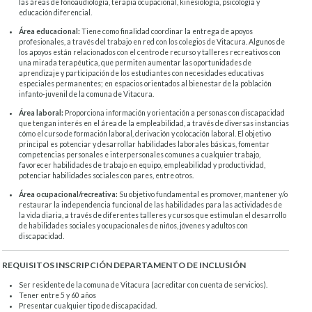
las áreas de fonoaudiología, terapia ocupacional, kinesiología, psicología y
educación diferencial.
Área educacional:
Tiene como finalidad coordinar la entrega de apoyos
profesionales, a través del trabajo en red con los colegios de Vitacura. Algunos de
los apoyos están relacionados con el centro de recurso y talleres recreativos con
una mirada terapéutica, que permiten aumentar las oportunidades de
aprendizaje y participación de los estudiantes con necesidades educativas
especiales permanentes; en espacios orientados al bienestar de la población
infanto-juvenil de la comuna de Vitacura.
Área laboral:
Proporciona información y orientación a personas con discapacidad
que tengan interés en el área de la empleabilidad, a través de diversas instancias
cómo el curso de formación laboral, derivación y colocación laboral. El objetivo
principal es potenciar y desarrollar habilidades laborales básicas, fomentar
competencias personales e interpersonales comunes a cualquier trabajo,
favorecer habilidades de trabajo en equipo, empleabilidad y productividad,
potenciar habilidades sociales con pares, entre otros.
Área ocupacional/recreativa:
Su objetivo fundamental es promover, mantener y/o
restaurar la independencia funcional de las habilidades para las actividades de
la vida diaria, a través de diferentes talleres y cursos que estimulan el desarrollo
de habilidades sociales y ocupacionales de niños, jóvenes y adultos con
discapacidad.
REQUISITOS INSCRIPCIÓN DEPARTAMENTO DE INCLUSIÓN
Ser residente de la comuna de Vitacura (acreditar con cuenta de servicios).
Tener entre 5 y 60 años
Presentar cualquier tipo de discapacidad.