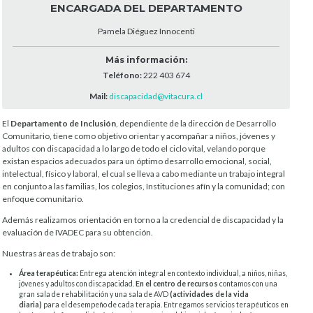
ENCARGADA DEL DEPARTAMENTO
Pamela Diéguez Innocenti
Más información:
Teléfono:
222 403 674
Mail:
discapacidad@vitacura.cl
El
Departamento de Inclusión
, dependiente de la dirección de Desarrollo
Comunitario, tiene como objetivo orientar y acompañar a niños, jóvenes y
adultos con discapacidad a lo largo de todo el ciclo vital, velando porque
existan espacios adecuados para un óptimo desarrollo emocional, social,
intelectual, físico y laboral, el cual se lleva a cabo mediante un trabajo integral
en conjunto a las familias, los colegios, Instituciones afín y la comunidad; con
enfoque comunitario.
Además realizamos orientación en torno a la credencial de discapacidad y la
evaluación de IVADEC para su obtención.
Nuestras áreas de trabajo son:
Área terapéutica:
Entrega atención integral en contexto individual, a niños, niñas,
jóvenes y adultos con discapacidad.
En el centro de recursos
contamos con una
gran sala de rehabilitación y una sala de AVD
(actividades de la vida
diaria)
para el desempeño de cada terapia. Entregamos servicios terapéuticos en