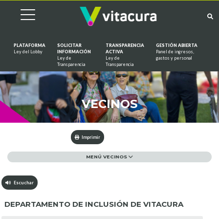
PLATAFORMA
SOLICITAR
TRANSPARENCIA
GESTIÓN ABIERTA
Ley del Lobby
INFORMACIÓN
ACTIVA
Panel de ingresos,
Ley de
Ley de
gastos y personal
Saltar al contenido
Transparencia
Transparencia
VECINOS
Imprimir
MENÚ VECINOS
Escuchar
DEPARTAMENTO DE INCLUSIÓN DE VITACURA