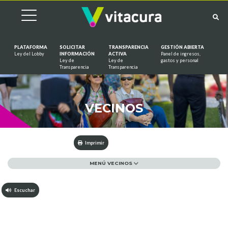
PLATAFORMA
SOLICITAR
TRANSPARENCIA
GESTIÓN ABIERTA
Ley del Lobby
INFORMACIÓN
ACTIVA
Panel de ingresos,
Ley de
Ley de
gastos y personal
Saltar al contenido
Transparencia
Transparencia
VECINOS
Imprimir
MENÚ VECINOS
Escuchar