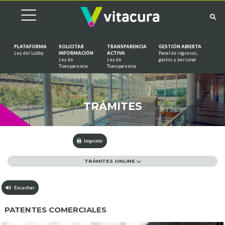
PLATAFORMA
SOLICITAR
TRANSPARENCIA
GESTIÓN ABIERTA
Ley del Lobby
INFORMACIÓN
ACTIVA
Panel de ingresos,
Ley de
Ley de
gastos y personal
Saltar al contenido
Transparencia
Transparencia
TRÁMITES
Imprimir
TRÁMITES ONLINE
Escuchar
PATENTES COMERCIALES