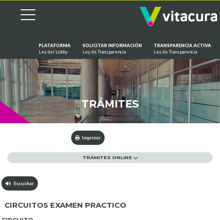
PLATAFORMA
SOLICITAR INFORMACIÓN
TRANSPARENCIA ACTIVA
Ley del Lobby
Ley de Transparencia
Ley de Transparencia
Saltar al contenido
TRÁMITES
Imprimir
TRÁMITES ONLINE
Escuchar
CIRCUITOS EXAMEN PRACTICO