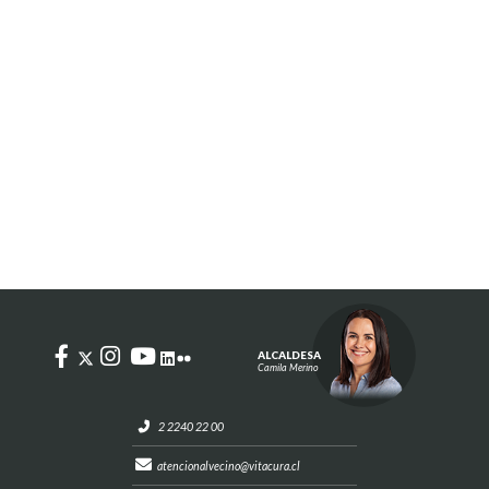
ALCALDESA
Camila Merino
2 2240 22 00
atencionalvecino@vitacura.cl