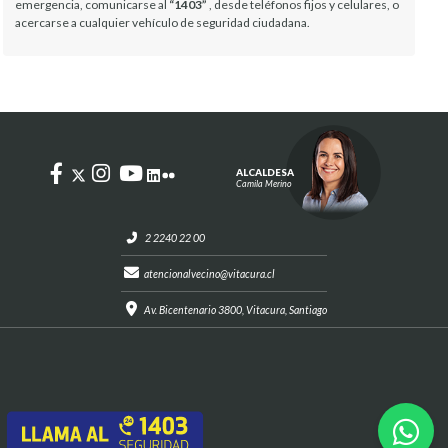
emergencia, comunicarse al
“1403”
, desde teléfonos fijos y celulares, o
acercarse a cualquier vehículo de seguridad ciudadana.
ALCALDESA
Camila Merino
2 2240 22 00
atencionalvecino@vitacura.cl
Av. Bicentenario 3800, Vitacura, Santiago