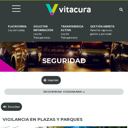
PLATAFORMA
SOLICITAR
TRANSPARENCIA
GESTIÓN ABIERTA
Ley del Lobby
INFORMACIÓN
ACTIVA
Panel de ingresos,
Ley de
Ley de
gastos y personal
Saltar al contenido
Transparencia
Transparencia
SEGURIDAD
Imprimir
SEGURIDAD CIUDADANA
Escuchar
VIGILANCIA EN PLAZAS Y PARQUES