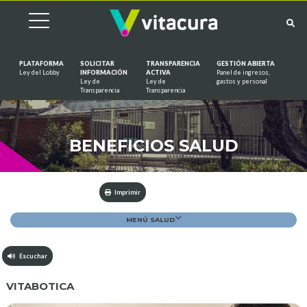
PLATAFORMA
SOLICITAR
TRANSPARENCIA
GESTIÓN ABIERTA
Ley del Lobby
INFORMACIÓN
ACTIVA
Panel de ingresos,
Ley de
Ley de
gastos y personal
Saltar al contenido
Transparencia
Transparencia
BENEFICIOS SALUD
Imprimir
MENÚ SALUD
Escuchar
VITABOTICA