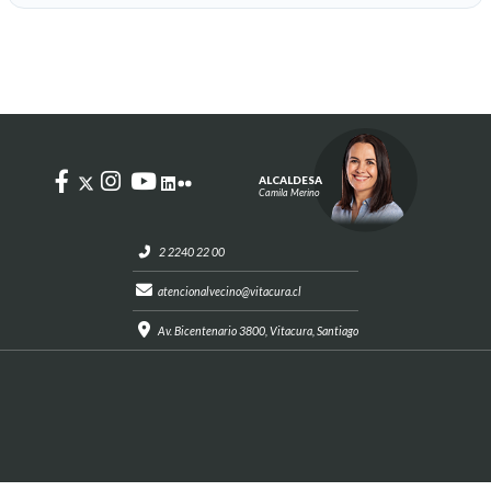
ALCALDESA
Camila Merino
2 2240 22 00
atencionalvecino@vitacura.cl
Av. Bicentenario 3800, Vitacura, Santiago