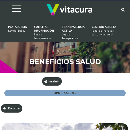
PLATAFORMA
SOLICITAR
TRANSPARENCIA
GESTIÓN ABIERTA
Ley del Lobby
INFORMACIÓN
ACTIVA
Panel de ingresos,
Ley de
Ley de
gastos y personal
Saltar al contenido
Transparencia
Transparencia
BENEFICIOS SALUD
Imprimir
MENÚ SALUD
Escuchar