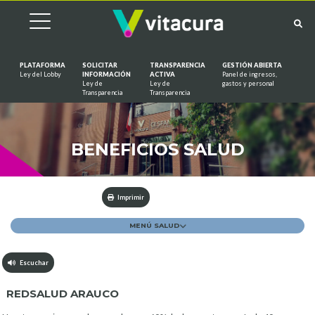
PLATAFORMA
SOLICITAR
TRANSPARENCIA
GESTIÓN ABIERTA
Ley del Lobby
INFORMACIÓN
ACTIVA
Panel de ingresos,
Ley de
Ley de
gastos y personal
Saltar al contenido
Transparencia
Transparencia
BENEFICIOS SALUD
Imprimir
MENÚ SALUD
Escuchar
REDSALUD ARAUCO