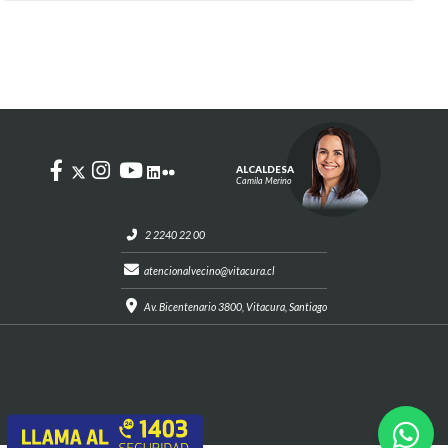
ALCALDESA
Camila Merino
2 2240 22 00
atencionalvecino@vitacura.cl
Av. Bicentenario 3800, Vitacura, Santiago