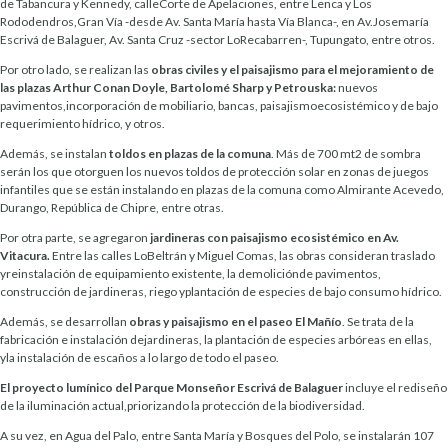
de Tabancura y Kennedy, calleCorte de Apelaciones, entre Lenca y Los
Rododendros,Gran Vía -desde Av. Santa María hasta Vía Blanca-, en Av.Josemaría
Escrivá de Balaguer, Av. Santa Cruz -sector LoRecabarren-, Tupungato, entre otros.
Por otro lado, se realizan las
obras civiles y el paisajismo para el mejoramiento de
las plazas Arthur Conan Doyle, Bartolomé Sharp y Petrouska:
nuevos
pavimentos,incorporación de mobiliario, bancas, paisajismoecosistémico y de bajo
requerimiento hídrico, y otros.
Además, se instalan
toldos en plazas de la comuna
. Más de 700 mt2 de sombra
serán los que otorguen los nuevos toldos de protección solar en zonas de juegos
infantiles que se están instalando en plazas de la comuna como Almirante Acevedo,
Durango, República de Chipre, entre otras.
Por otra parte, se agregaron
jardineras con paisajismo ecosistémico en Av.
Vitacura.
Entre las calles LoBeltrán y Miguel Comas, las obras consideran traslado
yreinstalación de equipamiento existente, la demoliciónde pavimentos,
construcción de jardineras, riego yplantación de especies de bajo consumo hídrico.
Además, se desarrollan
obras y paisajismo en el paseo El Mañío
. Se trata de la
fabricación e instalación dejardineras, la plantación de especies arbóreas en ellas,
yla instalación de escaños a lo largo de todo el paseo.
El proyecto lumínico del Parque Monseñor Escrivá de Balaguer
incluye el rediseño
de la iluminación actual,priorizando la protección de la biodiversidad.
A su vez, en Agua del Palo, entre Santa María y Bosques del Polo, se instalarán 107