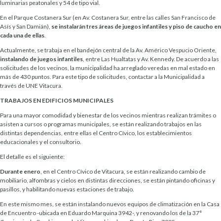
luminarias peatonales y 54 de tipo vial.
En el Parque Costanera Sur (en Av. Costanera Sur, entre las calles San Francisco de
Asís y San Damián),
se
instalarán tres áreas de juegos infantiles y piso de
caucho en
cada una de ellas
.
Actualmente, se trabaja en el bandejón central de la Av. Américo Vespucio Oriente,
instalando de juegos
infantiles
, entre Las Hualtatas y Av. Kennedy. De acuerdo a las
solicitudes de los vecinos, la municipalidad ha arreglado veredas en mal estado en
más de 430 puntos. Para este tipo de solicitudes, contactar a la Municipalidad a
través de UNE Vitacura.
TRABAJOS EN EDIFICIOS MUNICIPALES
Para una mayor comodidad y bienestar de los vecinos mientras realizan trámites o
asisten a cursos o programas municipales, se están realizando trabajos en las
distintas dependencias, entre ellas el Centro Cívico, los establecimientos
educacionales y el consultorio.
El detalle es el siguiente:
Durante enero
, en el Centro Cívico de Vitacura, se están realizando cambio de
mobiliario, alfombras y cielos en distintas direcciones, se están pintando oficinas y
pasillos, y habilitando nuevas estaciones de trabajo.
En este mismo mes, se están instalando nuevos equipos de climatización en la Casa
de Encuentro -ubicada en Eduardo Marquina 3942-, y renovando los de la 37°