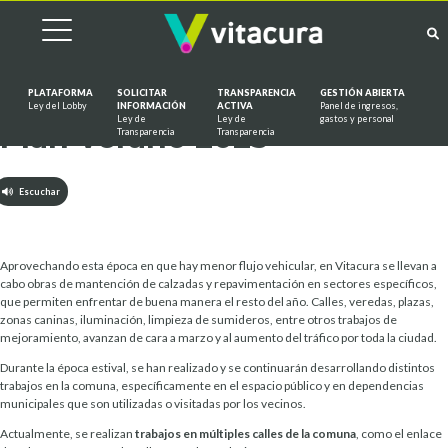
PLATAFORMA
SOLICITAR
TRANSPARENCIA
GESTIÓN ABIERTA
Ley del Lobby
INFORMACIÓN
ACTIVA
Panel de ingresos,
Ley de
Ley de
gastos y personal
Plan Verano 2025
Saltar al contenido
Transparencia
Transparencia
Escuchar
Aprovechando esta época en que hay menor flujo vehicular, en Vitacura se llevan a
cabo obras de mantención de calzadas y repavimentación en sectores específicos,
que permiten enfrentar de buena manera el resto del año. Calles, veredas, plazas,
zonas caninas, iluminación, limpieza de sumideros, entre otros trabajos de
mejoramiento, avanzan de cara a marzo y al aumento del tráfico por toda la ciudad.
Durante la época estival, se han realizado y se continuarán desarrollando distintos
trabajos en la comuna, específicamente en el espacio público y en dependencias
municipales que son utilizadas o visitadas por los vecinos.
Actualmente, se realizan
trabajos en múltiples calles de la comuna
, como el enlace