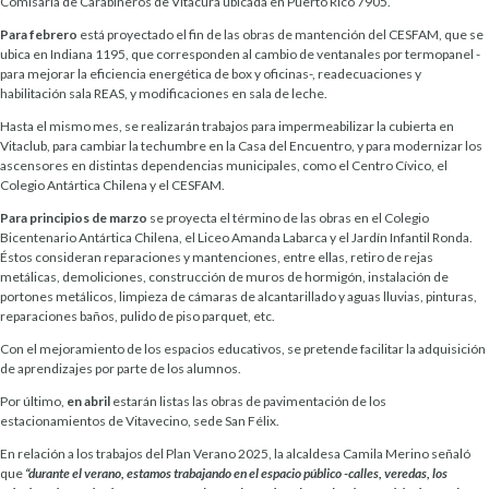
Comisaria de Carabineros de Vitacura ubicada en Puerto Rico 7905.
Para febrero
está proyectado el fin de las obras de mantención del CESFAM, que se
ubica en Indiana 1195, que corresponden al cambio de ventanales por termopanel -
para mejorar la eficiencia energética de box y oficinas-, readecuaciones y
habilitación sala REAS, y modificaciones en sala de leche.
Hasta el mismo mes, se realizarán trabajos para impermeabilizar la cubierta en
Vitaclub, para cambiar la techumbre en la Casa del Encuentro, y para modernizar los
ascensores en distintas dependencias municipales, como el Centro Cívico, el
Colegio Antártica Chilena y el CESFAM.
Para principios de marzo
se proyecta el término de las obras en el Colegio
Bicentenario Antártica Chilena, el Liceo Amanda Labarca y el Jardín Infantil Ronda.
Éstos consideran reparaciones y mantenciones, entre ellas, retiro de rejas
metálicas, demoliciones, construcción de muros de hormigón, instalación de
portones metálicos, limpieza de cámaras de alcantarillado y aguas lluvias, pinturas,
reparaciones baños, pulido de piso parquet, etc.
Con el mejoramiento de los espacios educativos, se pretende facilitar la adquisición
de aprendizajes por parte de los alumnos.
Por último,
en abril
estarán listas las obras de pavimentación de los
estacionamientos de Vitavecino, sede San Félix.
En relación a los trabajos del Plan Verano 2025, la alcaldesa Camila Merino señaló
que
“durante el verano,
estamos trabajando en el espacio público -calles,
veredas, los