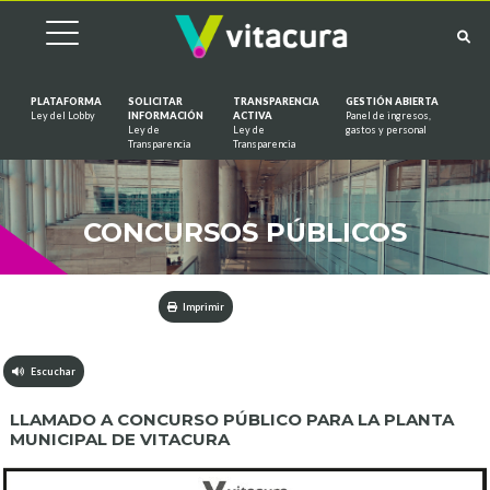
PLATAFORMA
SOLICITAR
TRANSPARENCIA
GESTIÓN ABIERTA
Ley del Lobby
INFORMACIÓN
ACTIVA
Panel de ingresos,
Ley de
Ley de
gastos y personal
Saltar al contenido
Transparencia
Transparencia
CONCURSOS PÚBLICOS
Imprimir
Escuchar
LLAMADO A CONCURSO PÚBLICO PARA LA PLANTA
MUNICIPAL DE VITACURA