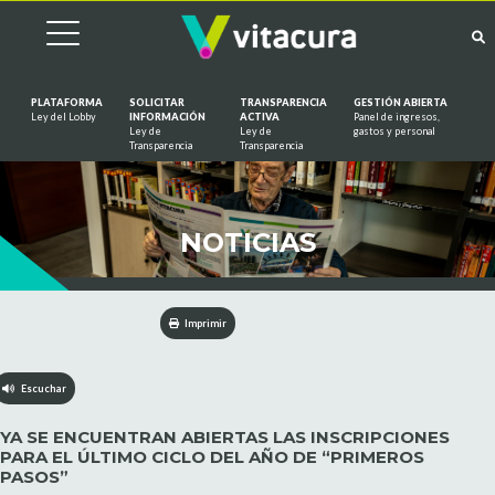
PLATAFORMA
SOLICITAR
TRANSPARENCIA
GESTIÓN ABIERTA
Ley del Lobby
INFORMACIÓN
ACTIVA
Panel de ingresos,
Ley de
Ley de
gastos y personal
Saltar al contenido
Transparencia
Transparencia
NOTICIAS
Imprimir
Escuchar
YA SE ENCUENTRAN ABIERTAS LAS INSCRIPCIONES
PARA EL ÚLTIMO CICLO DEL AÑO DE “PRIMEROS
PASOS”