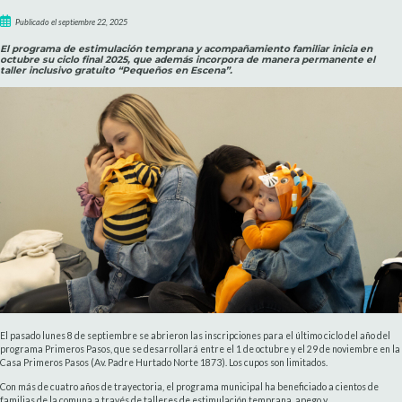
Publicado el septiembre 22, 2025
El programa de estimulación temprana y acompañamiento familiar inicia en
octubre su ciclo final 2025, que además incorpora de manera permanente el
taller inclusivo gratuito “Pequeños en Escena”.
El pasado lunes 8 de septiembre se abrieron las inscripciones para el último ciclo del año del
programa Primeros Pasos, que se desarrollará entre el 1 de octubre y el 29 de noviembre en la
Casa Primeros Pasos (Av. Padre Hurtado Norte 1873). Los cupos son limitados.
Con más de cuatro años de trayectoria, el programa municipal ha beneficiado a cientos de
familias de la comuna a través de talleres de estimulación temprana, apego y