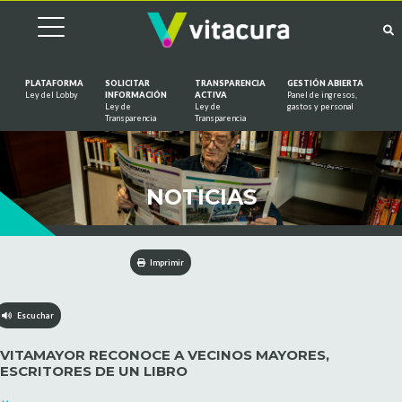
PLATAFORMA
SOLICITAR
TRANSPARENCIA
GESTIÓN ABIERTA
Ley del Lobby
INFORMACIÓN
ACTIVA
Panel de ingresos,
Ley de
Ley de
gastos y personal
Saltar al contenido
Transparencia
Transparencia
NOTICIAS
Imprimir
Escuchar
VITAMAYOR RECONOCE A VECINOS MAYORES,
ESCRITORES DE UN LIBRO