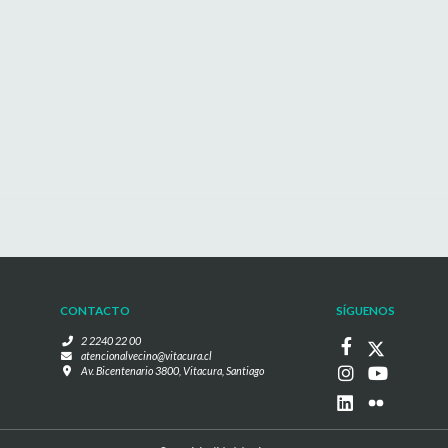
CONTACTO
SÍGUENOS
2 2240 22 00
atencionalvecino@vitacura.cl
Av. Bicentenario 3800, Vitacura, Santiago