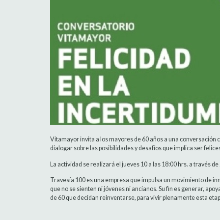
Vitamayor invita a los mayores de 60 años a una conversación co
dialogar sobre las posibilidades y desafíos que implica ser felice
La actividad se realizará el jueves 10 a las 18:00 hrs. a través de
Travesía 100 es una empresa que impulsa un movimiento de inno
que no se sienten ni jóvenes ni ancianos. Su fin es generar, a
de 60 que decidan reinventarse, para vivir plenamente esta etapa