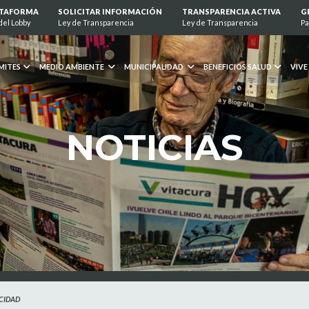
ATAFORMA
SOLICITAR INFORMACIÓN
TRANSPARENCIA ACTIVA
G
del Lobby
Ley de Transparencia
Ley de Transparencia
Pa
MITES
MEDIO AMBIENTE
MUNICIPALIDAD
BENEFICIOS SALUD
VIVE
NOTICIAS
ICIDAD