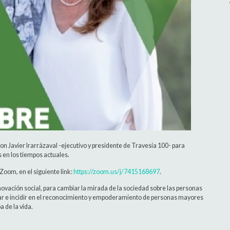
n Javier Irarrázaval -ejecutivo y presidente de Travesía 100- para
s en los tiempos actuales.
 Zoom, en el siguiente link:
https://zoom.us/j/7415168697
.
vación social, para cambiar la mirada de la sociedad sobre las personas
poyar e incidir en el reconocimiento y empoderamiento de personas mayores
 de la vida.