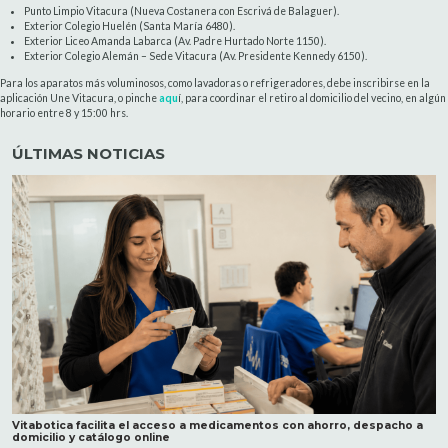
Punto Limpio Vitacura (Nueva Costanera con Escrivá de Balaguer).
Exterior Colegio Huelén (Santa María 6480).
Exterior Liceo Amanda Labarca (Av. Padre Hurtado Norte 1150).
Exterior Colegio Alemán – Sede Vitacura (Av. Presidente Kennedy 6150).
Para los aparatos más voluminosos, como lavadoras o refrigeradores, debe inscribirse en la
aplicación Une Vitacura, o pinche
aqu
í, para coordinar el retiro al domicilio del vecino, en algún
horario entre 8 y 15:00 hrs.
ÚLTIMAS NOTICIAS
Vitabotica facilita el acceso a medicamentos con ahorro, despacho a
domicilio y catálogo online