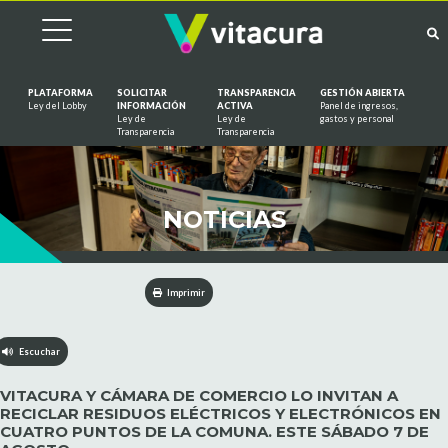
PLATAFORMA
SOLICITAR
TRANSPARENCIA
GESTIÓN ABIERTA
Ley del Lobby
INFORMACIÓN
ACTIVA
Panel de ingresos,
Ley de
Ley de
gastos y personal
Saltar al contenido
Transparencia
Transparencia
NOTICIAS
Imprimir
Escuchar
VITACURA Y CÁMARA DE COMERCIO LO INVITAN A
RECICLAR RESIDUOS ELÉCTRICOS Y ELECTRÓNICOS EN
CUATRO PUNTOS DE LA COMUNA. ESTE SÁBADO 7 DE