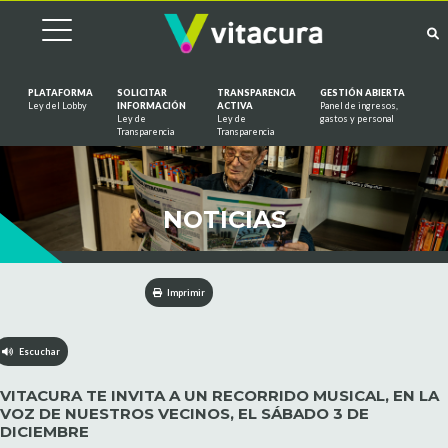
PLATAFORMA
SOLICITAR
TRANSPARENCIA
GESTIÓN ABIERTA
Ley del Lobby
INFORMACIÓN
ACTIVA
Panel de ingresos,
Ley de
Ley de
gastos y personal
Saltar al contenido
Transparencia
Transparencia
NOTICIAS
Imprimir
Escuchar
VITACURA TE INVITA A UN RECORRIDO MUSICAL, EN LA
VOZ DE NUESTROS VECINOS, EL SÁBADO 3 DE
DICIEMBRE