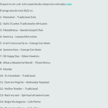
Si quieres ver y oír este espectáculo, compra tus entradas
aquí
.
El programa de este 2022 es:
1.- Mamaliyé – Tradicional Zulú
2.- Suite 3 Cantos Tradicionales Africanos
3.- Hlonolofatsa – Soweto Gospel Choir
4.- América – Leonard Bernstein
5.- It ain't necessarily so – George Gershwin
6.- Summertime – George Gershwin
7.- Oh Happy Day – Edwin Hawkins
8.- What a Wonderful World – Thiele/Weiss
9.- Mambo
10.- Si si kumbalé – Tradicional
11.- Duerme Negrito – Atahualpa Yupanqui
12.- Mulher Render – Tradicional
13.- Rock my soul – Spiritual afroamericano
14.- Begin the beguine – Cole Porter