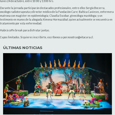
lunes 24 de octubre, entre 10:00 y 13:00 hrs.
Durante la jornada participarán destacados profesionales, entre ellos Sergio Becerra,
oncólogo radioterapeuta y director médico de la Fundación Care; Baltica Cavieses, enfermera
matrona con magister en epidemiología; Claudia Escobar, ginecóloga mastóloga; y un
testimonio en manos de la abogada Ximena Hormazábal, quien actualmente se encuentra en
tratamiento por esta enfermedad.
Habrá coffe break para disfrutar juntas.
Cupos limitados. Si quieres inscribirte, escríbenos a por.nosotras@vitacura.cl.
ÚLTIMAS NOTICIAS