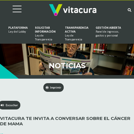
PLATAFORMA
SOLICITAR
TRANSPARENCIA
GESTIÓN ABIERTA
Ley del Lobby
INFORMACIÓN
ACTIVA
Panel de ingresos,
Ley de
Ley de
gastos y personal
Saltar al contenido
Transparencia
Transparencia
NOTICIAS
Imprimir
Escuchar
VITACURA TE INVITA A CONVERSAR SOBRE EL CÁNCER
DE MAMA