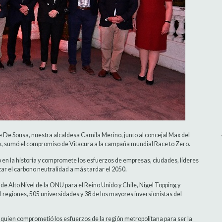
 De Sousa, nuestra alcaldesa Camila Merino, junto al concejal Max del
aux, sumó el compromiso de Vitacura a la campaña mundial Race to Zero.
po en la historia y compromete los esfuerzos de empresas, ciudades, líderes
nzar el carbono neutralidad a más tardar el 2050.
de Alto Nivel de la ONU para el Reino Unido y Chile, Nigel Topping y
egiones, 505 universidades y 38 de los mayores inversionistas del
 quien comprometió los esfuerzos de la región metropolitana para ser la