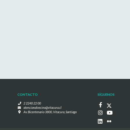
CONTACTO
SÍGUENOS
2 2240 22 00
atencionalvecino@vitacura.cl
Av. Bicentenario 3800, Vitacura, Santiago