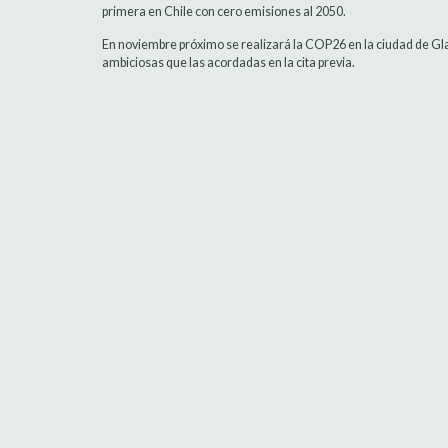
primera en Chile con cero emisiones al 2050.
En noviembre próximo se realizará la COP26 en la ciudad de G
ambiciosas que las acordadas en la cita previa.