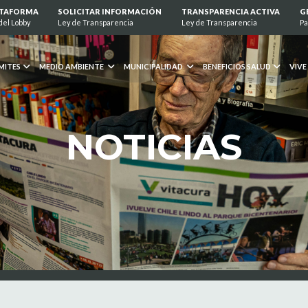
ATAFORMA
SOLICITAR INFORMACIÓN
TRANSPARENCIA ACTIVA
G
del Lobby
Ley de Transparencia
Ley de Transparencia
Pa
MITES
MEDIO AMBIENTE
MUNICIPALIDAD
BENEFICIOS SALUD
VIVE
NOTICIAS