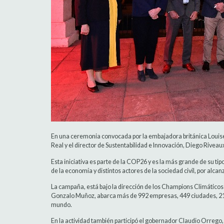
En una ceremonia convocada por la embajadora británica Louise
Real y el director de Sustentabilidad e Innovación, Diego Rive
Esta iniciativa es parte de la COP26 y es la más grande de su ti
de la economía y distintos actores de la sociedad civil, por alca
La campaña, está bajo la dirección de los Champions Climáticos 
Gonzalo Muñoz, abarca más de 992 empresas, 449 ciudades, 21 r
mundo.
En la actividad también participó el gobernador Claudio Orrego,