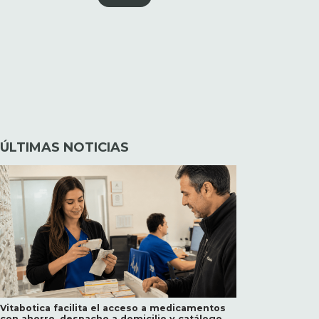
ÚLTIMAS NOTICIAS
Vitabotica facilita el acceso a medicamentos
con ahorro, despacho a domicilio y catálogo