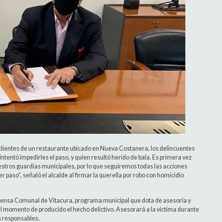
s clientes de un restaurante ubicado en Nueva Costanera, los delincuentes
ntentó impedirles el paso, y quien resultó herido de bala. Es primera vez
stros guardias municipales, por lo que seguiremos todas las acciones
r paso”, señaló el alcalde al firmar la querella por robo con homicidio
efensa Comunal de Vitacura, programa municipal que dota de asesoría y
 al momento de producido el hecho delictivo. Asesorará a la víctima durante
s responsables.