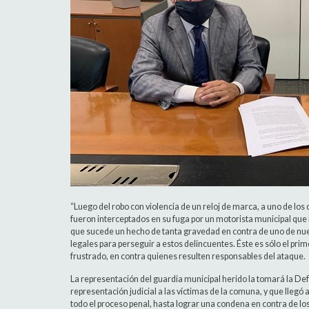
“Luego del robo con violencia de un reloj de marca, a uno de lo
fueron interceptados en su fuga por un motorista municipal que i
que sucede un hecho de tanta gravedad en contra de uno de nue
legales para perseguir a estos delincuentes. Éste es sólo el prime
frustrado, en contra quienes resulten responsables del ataque.
La representación del guardia municipal herido la tomará la D
representación judicial a las víctimas de la comuna, y que llegó
todo el proceso penal, hasta lograr una condena en contra de lo