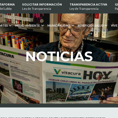
ATAFORMA
SOLICITAR INFORMACIÓN
TRANSPARENCIA ACTIVA
G
del Lobby
Ley de Transparencia
Ley de Transparencia
Pa
MITES
MEDIO AMBIENTE
MUNICIPALIDAD
BENEFICIOS SALUD
VIVE
NOTICIAS