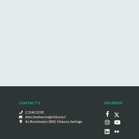
CONTACTO
SÍGUENOS
2 2240 22 00
atencionalvecino@vitacura.cl
Av. Bicentenario 3800, Vitacura, Santiago