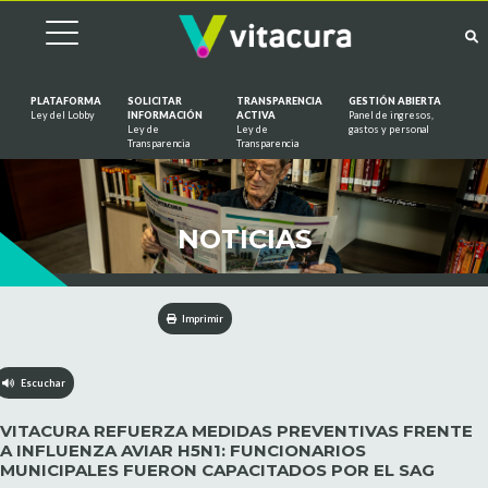
PLATAFORMA
SOLICITAR
TRANSPARENCIA
GESTIÓN ABIERTA
Ley del Lobby
INFORMACIÓN
ACTIVA
Panel de ingresos,
Ley de
Ley de
gastos y personal
Saltar al contenido
Transparencia
Transparencia
NOTICIAS
Imprimir
Escuchar
VITACURA REFUERZA MEDIDAS PREVENTIVAS FRENTE
A INFLUENZA AVIAR H5N1: FUNCIONARIOS
MUNICIPALES FUERON CAPACITADOS POR EL SAG