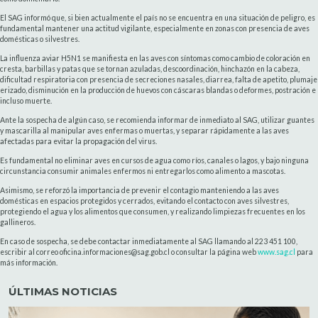
El SAG informó que, si bien actualmente el país no se encuentra en una situación de peligro, es
fundamental mantener una actitud vigilante, especialmente en zonas con presencia de aves
domésticas o silvestres.
La influenza aviar H5N1 se manifiesta en las aves con síntomas como cambio de coloración en
cresta, barbillas y patas que se tornan azuladas, descoordinación, hinchazón en la cabeza,
dificultad respiratoria con presencia de secreciones nasales, diarrea, falta de apetito, plumaje
erizado, disminución en la producción de huevos con cáscaras blandas o deformes, postración e
incluso muerte.
Ante la sospecha de algún caso, se recomienda informar de inmediato al SAG, utilizar guantes
y mascarilla al manipular aves enfermas o muertas, y separar rápidamente a las aves
afectadas para evitar la propagación del virus.
Es fundamental no eliminar aves en cursos de agua como ríos, canales o lagos, y bajo ninguna
circunstancia consumir animales enfermos ni entregarlos como alimento a mascotas.
Asimismo, se reforzó la importancia de prevenir el contagio manteniendo a las aves
domésticas en espacios protegidos y cerrados, evitando el contacto con aves silvestres,
protegiendo el agua y los alimentos que consumen, y realizando limpiezas frecuentes en los
gallineros.
En caso de sospecha, se debe contactar inmediatamente al SAG llamando al 223 451 100,
escribir al correo oficina.informaciones@sag.gob.cl o consultar la página web
www.sag.cl
para
más información.
ÚLTIMAS NOTICIAS