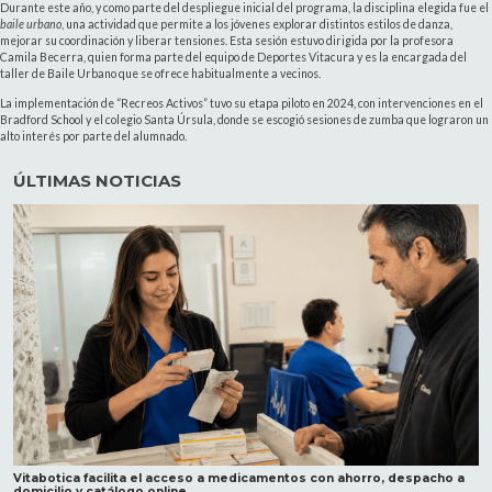
Durante este año, y como parte del despliegue inicial del programa, la disciplina elegida fue el
baile urbano
, una actividad que permite a los jóvenes explorar distintos estilos de danza,
mejorar su coordinación y liberar tensiones. Esta sesión estuvo dirigida por la profesora
Camila Becerra, quien forma parte del equipo de Deportes Vitacura y es la encargada del
taller de Baile Urbano que se ofrece habitualmente a vecinos.
La implementación de “Recreos Activos” tuvo su etapa piloto en 2024, con intervenciones en el
Bradford School y el colegio Santa Úrsula, donde se escogió sesiones de zumba que lograron un
alto interés por parte del alumnado.
ÚLTIMAS NOTICIAS
Vitabotica facilita el acceso a medicamentos con ahorro, despacho a
domicilio y catálogo online