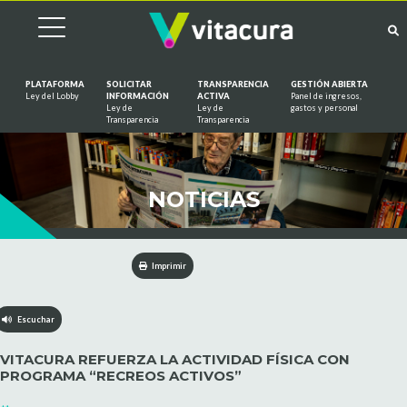
PLATAFORMA
SOLICITAR
TRANSPARENCIA
GESTIÓN ABIERTA
Ley del Lobby
INFORMACIÓN
ACTIVA
Panel de ingresos,
Ley de
Ley de
gastos y personal
Saltar al contenido
Transparencia
Transparencia
NOTICIAS
Imprimir
Escuchar
VITACURA REFUERZA LA ACTIVIDAD FÍSICA CON
PROGRAMA “RECREOS ACTIVOS”