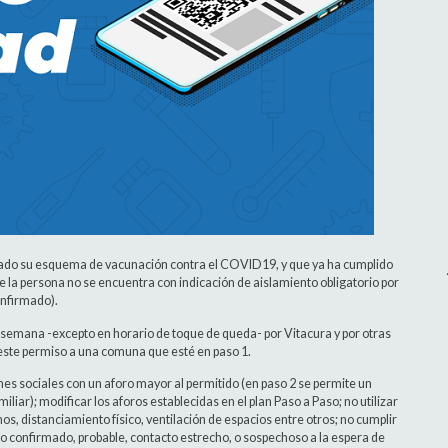
letado su esquema de vacunación contra el COVID19, y que ya ha cumplido
 la persona no se encuentra con indicación de aislamiento obligatorio por
onfirmado).
a semana -excepto en horario de toque de queda- por Vitacura y por otras
este permiso a una comuna que esté en paso 1.
es sociales con un aforo mayor al permitido (en paso 2 se permite un
iar); modificar los aforos establecidas en el plan Paso a Paso; no utilizar
, distanciamiento físico, ventilación de espacios entre otros; no cumplir
o confirmado, probable, contacto estrecho, o sospechoso a la espera de