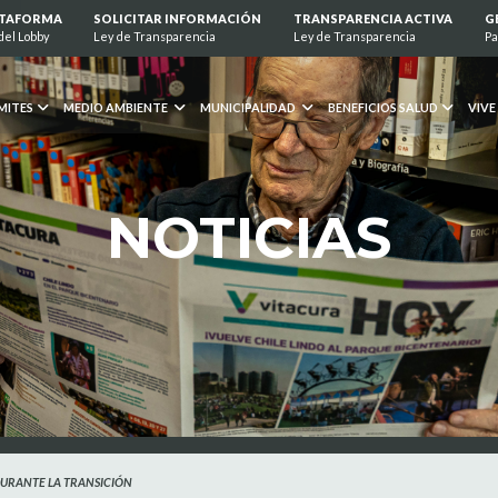
ATAFORMA
SOLICITAR INFORMACIÓN
TRANSPARENCIA ACTIVA
G
del Lobby
Ley de Transparencia
Ley de Transparencia
Pa
MITES
MEDIO AMBIENTE
MUNICIPALIDAD
BENEFICIOS SALUD
VIVE
NOTICIAS
DURANTE LA TRANSICIÓN