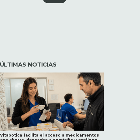
ÚLTIMAS NOTICIAS
Vitabotica facilita el acceso a medicamentos
con ahorro, despacho a domicilio y catálogo