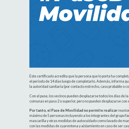
Este certificado acredita que la persona que lo porta ha comp
el período de 14 días luego de completarlo. Además, informa que
la autoridad sanitaria (por contacto estrecho, caso probable o c
Con el pase, los vecinos pueden desplazarse todos los días de l
comunas en paso 2 o superior, pero no pueden desplazarse con 
Por tanto, el Pase de Movilidad no permite realizar
reunion
máximo de 5 personas incluyendo a los integrantes del grupo famil
mascarilla y otras medidas de autocuidado como lavado de manos
con las medidas de cuarentena y aislamiento en caso de ser cas