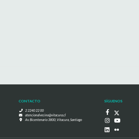
CONTACTO
SÍGUENOS
2 2240 22 00
atencionalvecino@vitacura.cl
Av. Bicentenario 3800, Vitacura, Santiago