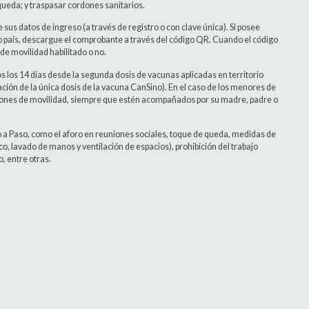
ueda; y traspasar cordones sanitarios.
 sus datos de ingreso (a través de registro o con clave única). Si posee
 país, descargue el comprobante a través del código QR. Cuando el código
 de movilidad habilitado o no.
 los 14 días desde la segunda dosis de vacunas aplicadas en territorio
lación de la única dosis de la vacuna CanSino). En el caso de los menores de
ciones de movilidad, siempre que estén acompañados por su madre, padre o
so a Paso, como el aforo en reuniones sociales, toque de queda, medidas de
co, lavado de manos y ventilación de espacios), prohibición del trabajo
, entre otras.