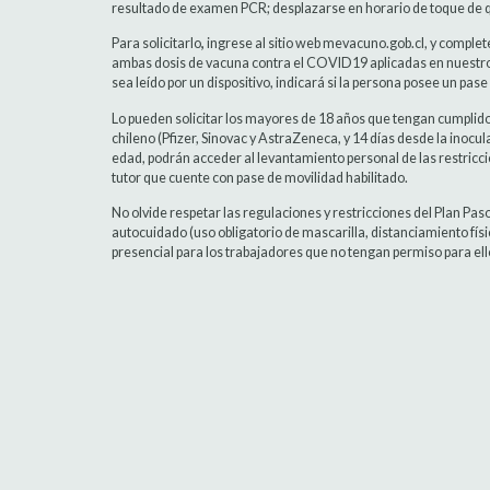
resultado de examen PCR; desplazarse en horario de toque de q
Para solicitarlo
,
ingrese al sitio web mevacuno.gob.cl, y complete
ambas dosis de vacuna contra el COVID19 aplicadas en nuestro
sea leído por un dispositivo, indicará si la persona posee un pase
Lo pueden solicitar los mayores de 18 años que tengan cumplidos
chileno (Pfizer, Sinovac y AstraZeneca, y 14 días desde la inocu
edad, podrán acceder al levantamiento personal de las restric
tutor que cuente con pase de movilidad habilitado.
No olvide respetar las regulaciones y restricciones del Plan Pa
autocuidado (uso obligatorio de mascarilla, distanciamiento físi
presencial para los trabajadores que no tengan permiso para ello