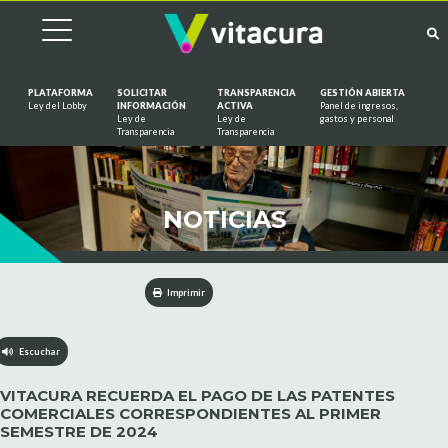
PLATAFORMA
SOLICITAR
TRANSPARENCIA
GESTIÓN ABIERTA
Ley del Lobby
INFORMACIÓN
ACTIVA
Panel de ingresos,
Ley de
Ley de
gastos y personal
Saltar al contenido
Transparencia
Transparencia
NOTICIAS
Imprimir
Escuchar
VITACURA RECUERDA EL PAGO DE LAS PATENTES
COMERCIALES CORRESPONDIENTES AL PRIMER
SEMESTRE DE 2024