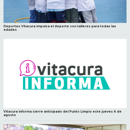
Deportes Vitacura impulsa el deporte con talleres para todas las
edades
Vitacura informa cierre anticipado del Punto Limpio este jueves 6 de
agosto