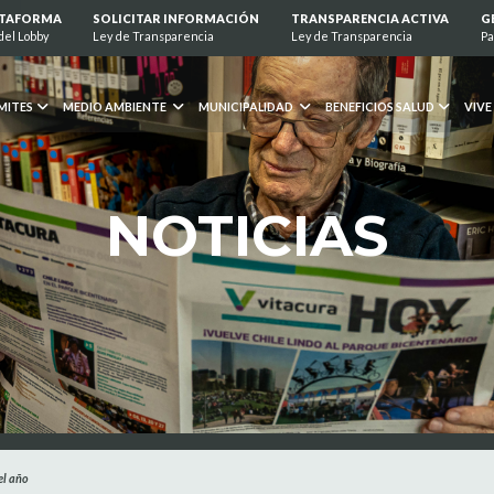
ATAFORMA
SOLICITAR INFORMACIÓN
TRANSPARENCIA ACTIVA
G
del Lobby
Ley de Transparencia
Ley de Transparencia
Pa
MITES
MEDIO AMBIENTE
MUNICIPALIDAD
BENEFICIOS SALUD
VIVE
NOTICIAS
el año