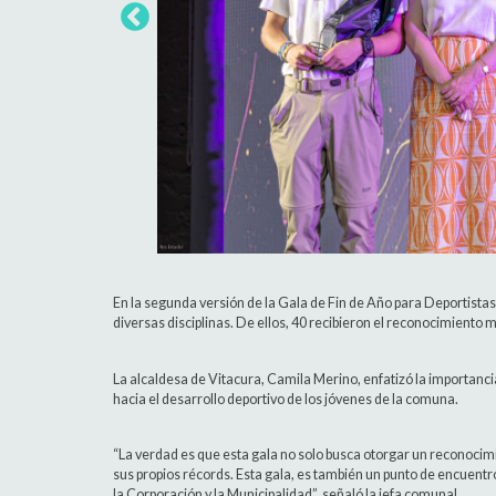
En la segunda versión de la Gala de Fin de Año para Deportista
diversas disciplinas. De ellos, 40 recibieron el reconocimiento 
La alcaldesa de Vitacura, Camila Merino, enfatizó la importanci
hacia el desarrollo deportivo de los jóvenes de la comuna.
“La verdad es que esta gala no solo busca otorgar un reconocim
sus propios récords. Esta gala, es también un punto de encuent
la Corporación y la Municipalidad”, señaló la jefa comunal.