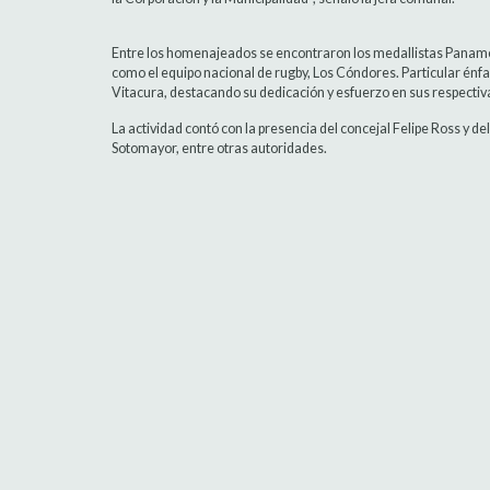
Entre los homenajeados se encontraron los medallistas Paname
como el equipo nacional de rugby, Los Cóndores. Particular énfa
Vitacura, destacando su dedicación y esfuerzo en sus respectivas
La actividad contó con la presencia del concejal Felipe Ross y d
Sotomayor, entre otras autoridades.