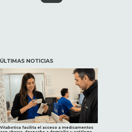
ÚLTIMAS NOTICIAS
Vitabotica facilita el acceso a medicamentos
con ahorro, despacho a domicilio y catálogo