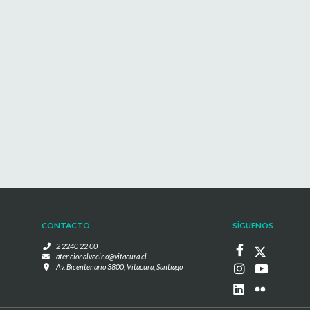
CONTACTO
SÍGUENOS
2 2240 22 00
atencionalvecino@vitacura.cl
Av. Bicentenario 3800, Vitacura, Santiago