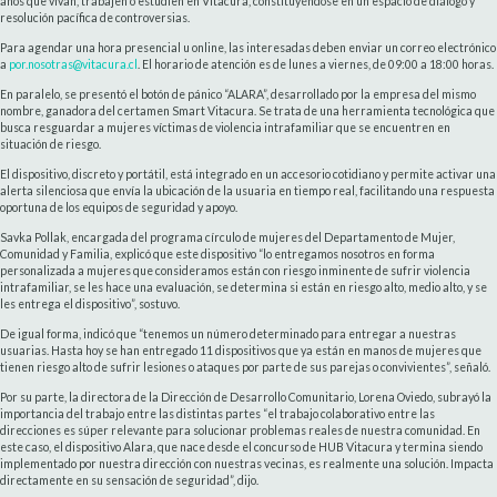
años que vivan, trabajen o estudien en Vitacura, constituyéndose en un espacio de diálogo y
resolución pacífica de controversias.
Para agendar una hora presencial u online, las interesadas deben enviar un correo electrónico
a
por.nosotras@vitacura.cl
. El horario de atención es de lunes a viernes, de 09:00 a 18:00 horas.
En paralelo, se presentó el botón de pánico “ALARA”, desarrollado por la empresa del mismo
nombre, ganadora del certamen Smart Vitacura. Se trata de una herramienta tecnológica que
busca resguardar a mujeres víctimas de violencia intrafamiliar que se encuentren en
situación de riesgo.
El dispositivo, discreto y portátil, está integrado en un accesorio cotidiano y permite activar una
alerta silenciosa que envía la ubicación de la usuaria en tiempo real, facilitando una respuesta
oportuna de los equipos de seguridad y apoyo.
Savka Pollak, encargada del programa círculo de mujeres del Departamento de Mujer,
Comunidad y Familia, explicó que este dispositivo “lo entregamos nosotros en forma
personalizada a mujeres que consideramos están con riesgo inminente de sufrir violencia
intrafamiliar, se les hace una evaluación, se determina si están en riesgo alto, medio alto, y se
les entrega el dispositivo”, sostuvo.
De igual forma, indicó que “tenemos un número determinado para entregar a nuestras
usuarias. Hasta hoy se han entregado 11 dispositivos que ya están en manos de mujeres que
tienen riesgo alto de sufrir lesiones o ataques por parte de sus parejas o convivientes”, señaló.
Por su parte, la directora de la Dirección de Desarrollo Comunitario, Lorena Oviedo, subrayó la
importancia del trabajo entre las distintas partes “el trabajo colaborativo entre las
direcciones es súper relevante para solucionar problemas reales de nuestra comunidad. En
este caso, el dispositivo Alara, que nace desde el concurso de HUB Vitacura y termina siendo
implementado por nuestra dirección con nuestras vecinas, es realmente una solución. Impacta
directamente en su sensación de seguridad”, dijo.