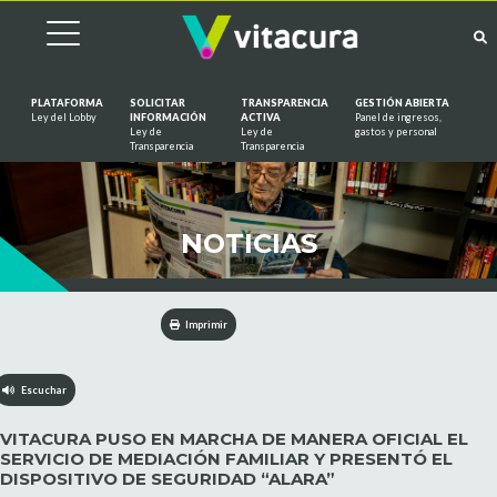
PLATAFORMA
SOLICITAR
TRANSPARENCIA
GESTIÓN ABIERTA
Ley del Lobby
INFORMACIÓN
ACTIVA
Panel de ingresos,
Ley de
Ley de
gastos y personal
Saltar al contenido
Transparencia
Transparencia
NOTICIAS
Imprimir
Escuchar
VITACURA PUSO EN MARCHA DE MANERA OFICIAL EL
SERVICIO DE MEDIACIÓN FAMILIAR Y PRESENTÓ EL
DISPOSITIVO DE SEGURIDAD “ALARA”