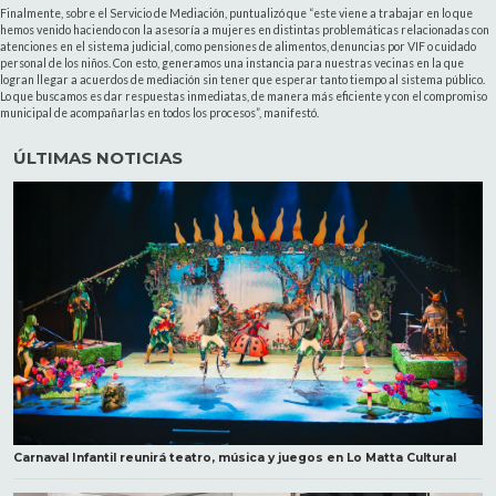
Finalmente, sobre el Servicio de Mediación, puntualizó que “este viene a trabajar en lo que
hemos venido haciendo con la asesoría a mujeres en distintas problemáticas relacionadas con
atenciones en el sistema judicial, como pensiones de alimentos, denuncias por VIF o cuidado
personal de los niños. Con esto, generamos una instancia para nuestras vecinas en la que
logran llegar a acuerdos de mediación sin tener que esperar tanto tiempo al sistema público.
Lo que buscamos es dar respuestas inmediatas, de manera más eficiente y con el compromiso
municipal de acompañarlas en todos los procesos”, manifestó.
ÚLTIMAS NOTICIAS
Carnaval Infantil reunirá teatro, música y juegos en Lo Matta Cultural