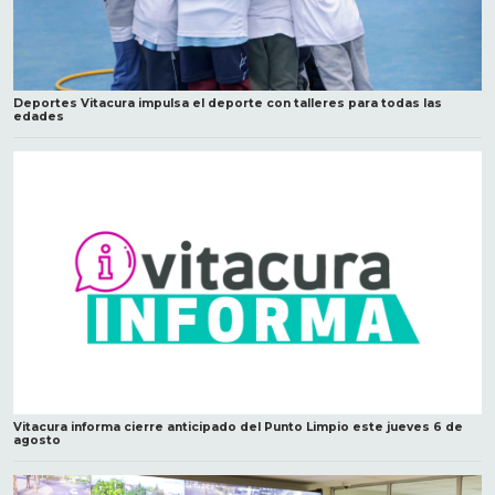
Deportes Vitacura impulsa el deporte con talleres para todas las
edades
Vitacura informa cierre anticipado del Punto Limpio este jueves 6 de
agosto