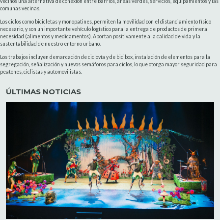
vecinos una alternativa de conexión entre barrios, áreas verdes, servicios, equipamientos y las
comunas vecinas.
Los ciclos como bicicletas y monopatines, permiten la movilidad con el distanciamiento físico
necesario, y son un importante vehículo logístico para la entrega de productos de primera
necesidad (alimentos y medicamentos). Aportan positivamente a la calidad de vida y la
sustentabilidad de nuestro entorno urbano.
Los trabajos incluyen demarcación de ciclovía y de bicibox, instalación de elementos para la
segregación, señalización y nuevos semáforos para ciclos, lo que otorga mayor seguridad para
peatones, ciclistas y automovilistas.
ÚLTIMAS NOTICIAS