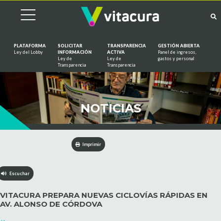
PLATAFORMA
SOLICITAR
TRANSPARENCIA
GESTIÓN ABIERTA
Ley del Lobby
INFORMACIÓN
ACTIVA
Panel de ingresos,
Ley de
Ley de
gastos y personal
Saltar al contenido
Transparencia
Transparencia
NOTICIAS
Imprimir
Escuchar
VITACURA PREPARA NUEVAS CICLOVÍAS RÁPIDAS EN
AV. ALONSO DE CÓRDOVA