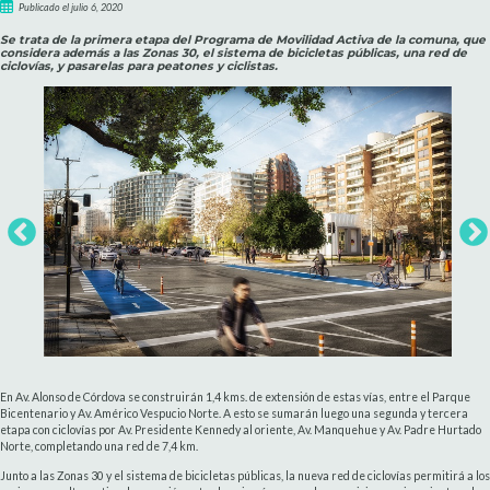
Publicado el julio 6, 2020
Se trata de la primera etapa del Programa de Movilidad Activa de la comuna, que
considera además a las Zonas 30, el sistema de bicicletas públicas, una red de
ciclovías, y pasarelas para peatones y ciclistas.
En Av. Alonso de Córdova se construirán 1,4 kms. de extensión
de estas vías, entre el Parque
Bicentenario y Av. Américo Vespucio Norte. A esto se sumarán luego una segunda y tercera
etapa con ciclovías por Av. Presidente Kennedy al oriente, Av. Manquehue y Av. Padre Hurtado
Norte, completando una red de 7,4 km.
Junto a las Zonas 30 y el sistema de bicicletas públicas, la nueva red de ciclovías permitirá a los