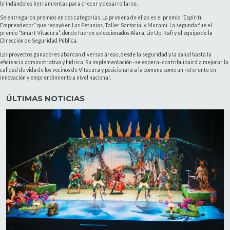
brindándoles herramientas para crecer y desarrollarse.
Se entregaron premios en dos categorías. La primera de ellas es el premio “Espíritu
Emprendedor” que recayó en Las Petunias, Taller Sartorial y Murami. La segunda fue el
premio “Smart Vitacura”, donde fueron seleccionados Alara, Liv Up, Rafi y el equipo de la
Dirección de Seguridad Pública.
Los proyectos ganadores abarcan diversas áreas, desde la seguridad y la salud hasta la
eficiencia administrativa y hídrica. Su implementación -se espera- contribuibuirá a mejorar la
calidad de vida de los vecinos de Vitacura y posicionará a la comuna como un referente en
innovación y emprendimiento a nivel nacional.
ÚLTIMAS NOTICIAS