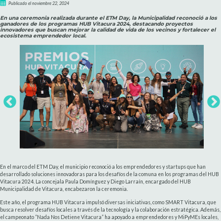
Publicado el noviembre 22, 2024
En una ceremonia realizada durante el ETM Day, la Municipalidad reconoció a los
ganadores de los programas HUB Vitacura 2024, destacando proyectos
innovadores que buscan mejorar la calidad de vida de los vecinos y fortalecer el
ecosistema emprendedor local.
En el marco del ETM Day, el municipio reconoció a los emprendedores y startups que han
desarrollado soluciones innovadoras para los desafíos de la comuna en los programas del HUB
Vitacura 2024. La concejala Paula Domínguez y Diego Larraín, encargado del HUB
Municipalidad de Vitacura, encabezaron la ceremonia.
Este año, el programa HUB Vitacura impulsó diversas iniciativas, como SMART Vitacura, que
busca resolver desafíos locales a través de la tecnología y la colaboración estratégica. Además,
el campeonato “Nada Nos Detiene Vitacura” ha apoyado a emprendedores y MiPyMEs locales,