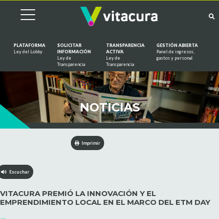
PLATAFORMA
SOLICITAR
TRANSPARENCIA
GESTIÓN ABIERTA
Ley del Lobby
INFORMACIÓN
ACTIVA
Panel de ingresos,
Ley de
Ley de
gastos y personal
Saltar al contenido
Transparencia
Transparencia
NOTICIAS
Imprimir
Escuchar
VITACURA PREMIÓ LA INNOVACIÓN Y EL
EMPRENDIMIENTO LOCAL EN EL MARCO DEL ETM DAY