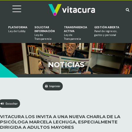
PLATAFORMA
SOLICITAR
TRANSPARENCIA
GESTIÓN ABIERTA
Ley del Lobby
INFORMACIÓN
ACTIVA
Panel de ingresos,
Ley de
Ley de
gastos y personal
Saltar al contenido
Transparencia
Transparencia
NOTICIAS
Imprimir
Escuchar
VITACURA LOS INVITA A UNA NUEVA CHARLA DE LA
PSICÓLOGA MARCELA LECHUGA, ESPECIALMENTE
DIRIGIDA A ADULTOS MAYORES